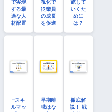
で実現
視化で
施して
する最
従業員
いくた
適な人
の成長
めに
材配置
を促進
は？
“スキ
早期離
徹底解
ルマッ
職はな
説！ 戦