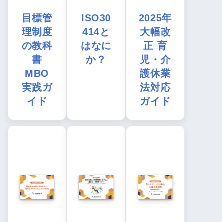
目標管
ISO30
2025年
理制度
414と
大幅改
の教科
はなに
正 育
書
か？
児・介
MBO
護休業
実践ガ
法対応
イド
ガイド