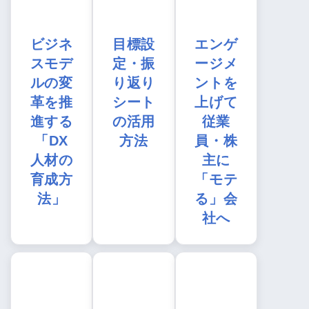
ビジネ
目標設
エンゲ
スモデ
定・振
ージメ
ルの変
り返り
ントを
革を推
シート
上げて
進する
の活用
従業
「DX
方法
員・株
人材の
主に
育成方
「モテ
法」
る」会
社へ