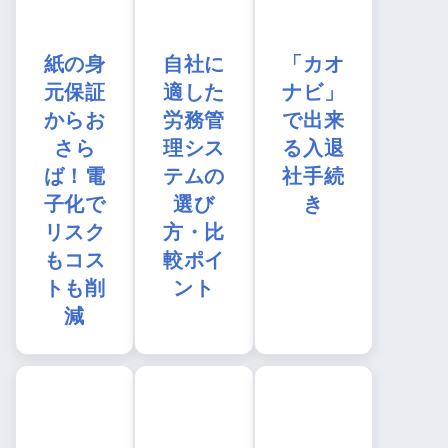
紙の身
自社に
「カオ
元保証
適した
ナビ」
からお
労務管
で出来
さら
理シス
る入退
ば！電
テムの
社手続
子化で
選び
き
リスク
方・比
もコス
較ポイ
トも削
ント
減