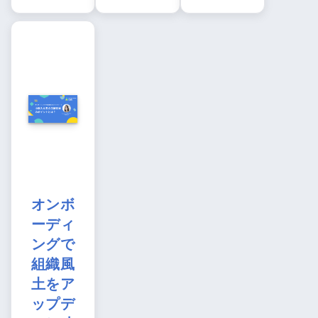
オンボ
ーディ
ングで
組織風
土をア
ップデ