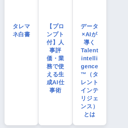
タレマ
【プロ
データ
ネ白書
ンプト
×AIが
付】人
導く
事評
Talent
価・業
intelli
務で使
gence
える生
™（タ
成AI仕
レント
事術
インテ
リジェ
ンス）
とは