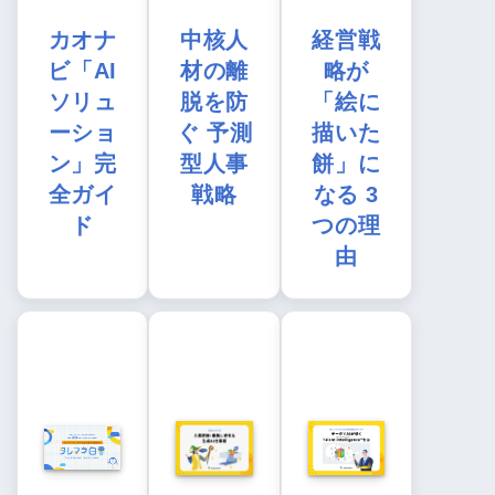
カオナ
中核人
経営戦
ビ「AI
材の離
略が
ソリュ
脱を防
「絵に
ーショ
ぐ 予測
描いた
ン」完
型人事
餅」に
全ガイ
戦略
なる 3
ド
つの理
由