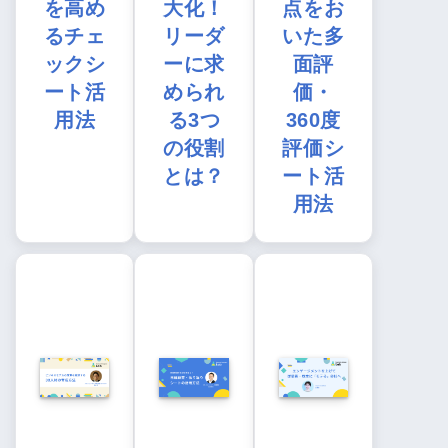
を高め
大化！
点をお
るチェ
リーダ
いた多
ックシ
ーに求
面評
ート活
められ
価・
用法
る3つ
360度
の役割
評価シ
とは？
ート活
用法