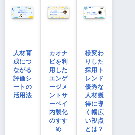
人材育
カオナ
様変わ
成につ
ビを利
りした
ながる
用した
採用ト
評価シ
エンゲ
レンド
ートの
ージメ
優秀な
活用法
ントサ
人材獲
ーベイ
得に導
内製化
く幅広
のすす
い視点
め
とは？