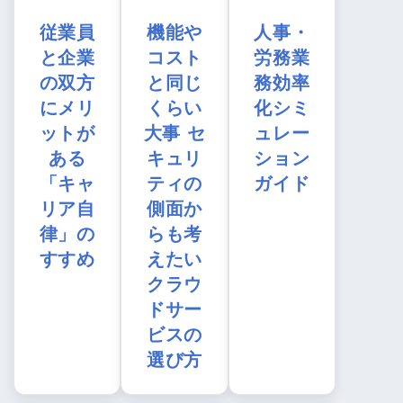
従業員
機能や
人事・
と企業
コスト
労務業
の双方
と同じ
務効率
にメリ
くらい
化シミ
ットが
大事 セ
ュレー
ある
キュリ
ション
「キャ
ティの
ガイド
リア自
側面か
律」の
らも考
すすめ
えたい
クラウ
ドサー
ビスの
選び方