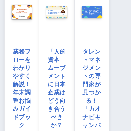
業務フ
「人的
タレン
ローを
資本」
トマネ
わかり
ムーブ
ジメン
やすく
メント
トの専
解説！
に日本
門家が
年末調
企業は
見つか
整お悩
どう向
る！
みガイ
き合う
「カオ
ドブッ
べき
ナビキ
ク
か？
ャンパ