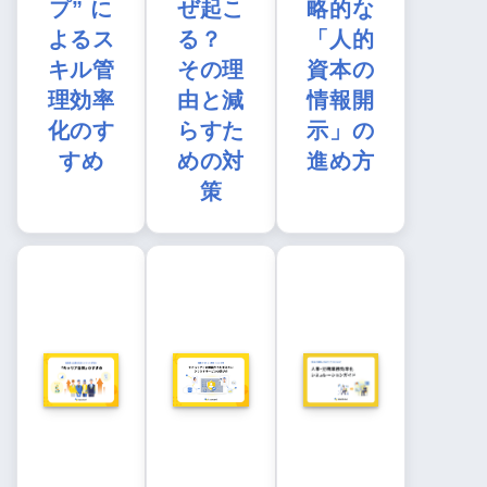
プ” に
ぜ起こ
略的な
よるス
る？
「人的
キル管
その理
資本の
理効率
由と減
情報開
化のす
らすた
示」の
すめ
めの対
進め方
策