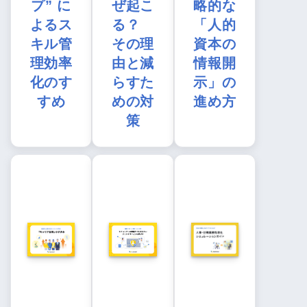
プ” に
ぜ起こ
略的な
よるス
る？
「人的
キル管
その理
資本の
理効率
由と減
情報開
化のす
らすた
示」の
すめ
めの対
進め方
策