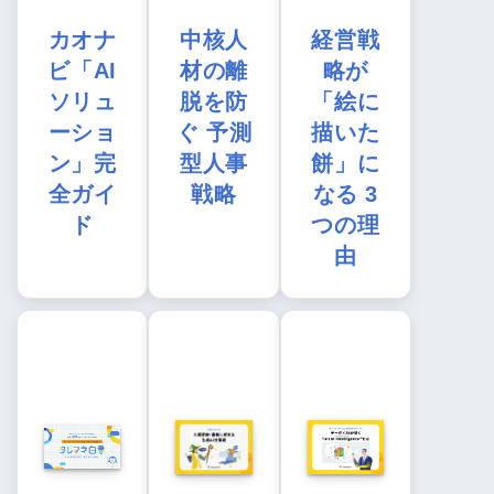
カオナ
中核人
経営戦
ビ「AI
材の離
略が
ソリュ
脱を防
「絵に
ーショ
ぐ 予測
描いた
ン」完
型人事
餅」に
全ガイ
戦略
なる 3
ド
つの理
由