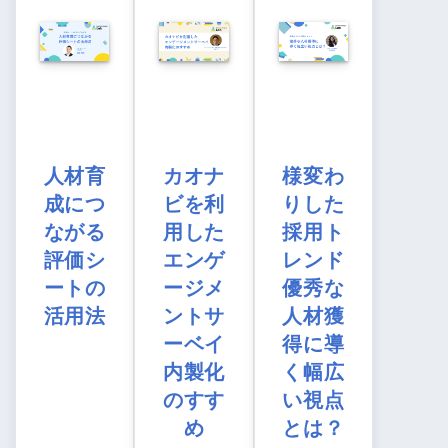
人材育
カオナ
様変わ
成につ
ビを利
りした
ながる
用した
採用ト
評価シ
エンゲ
レンド
ートの
ージメ
優秀な
活用法
ントサ
人材獲
ーベイ
得に導
内製化
く幅広
のすす
い視点
め
とは？