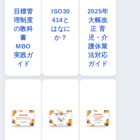
目標管
ISO30
2025年
理制度
414と
大幅改
の教科
はなに
正 育
書
か？
児・介
MBO
護休業
実践ガ
法対応
イド
ガイド