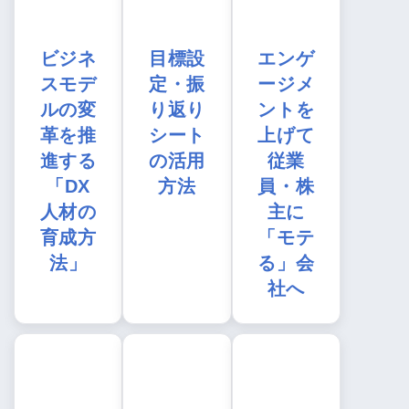
ビジネ
目標設
エンゲ
スモデ
定・振
ージメ
ルの変
り返り
ントを
革を推
シート
上げて
進する
の活用
従業
「DX
方法
員・株
人材の
主に
育成方
「モテ
法」
る」会
社へ