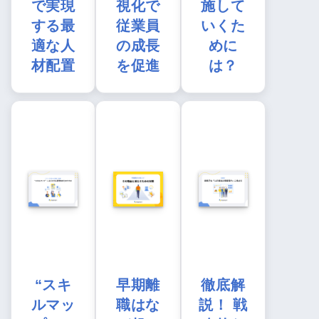
で実現
視化で
施して
する最
従業員
いくた
適な人
の成長
めに
材配置
を促進
は？
“スキ
早期離
徹底解
ルマッ
職はな
説！ 戦