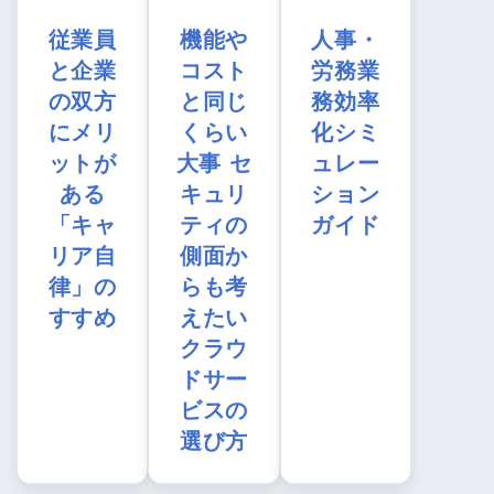
従業員
機能や
人事・
と企業
コスト
労務業
の双方
と同じ
務効率
にメリ
くらい
化シミ
ットが
大事 セ
ュレー
ある
キュリ
ション
「キャ
ティの
ガイド
リア自
側面か
律」の
らも考
すすめ
えたい
クラウ
ドサー
ビスの
選び方