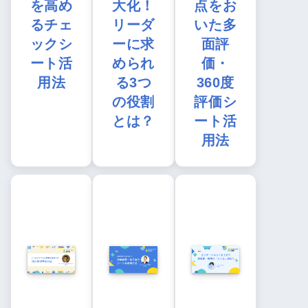
を高め
大化！
点をお
るチェ
リーダ
いた多
ックシ
ーに求
面評
ート活
められ
価・
用法
る3つ
360度
の役割
評価シ
とは？
ート活
用法