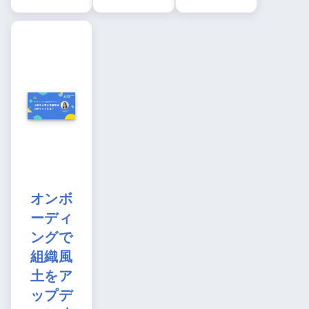
オンボ
ーディ
ングで
組織風
土をア
ップデ