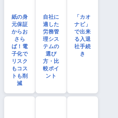
紙の身
自社に
「カオ
元保証
適した
ナビ」
からお
労務管
で出来
さら
理シス
る入退
ば！電
テムの
社手続
子化で
選び
き
リスク
方・比
もコス
較ポイ
トも削
ント
減