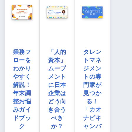
業務フ
「人的
タレン
ローを
資本」
トマネ
わかり
ムーブ
ジメン
やすく
メント
トの専
解説！
に日本
門家が
年末調
企業は
見つか
整お悩
どう向
る！
みガイ
き合う
「カオ
ドブッ
べき
ナビキ
ク
か？
ャンパ