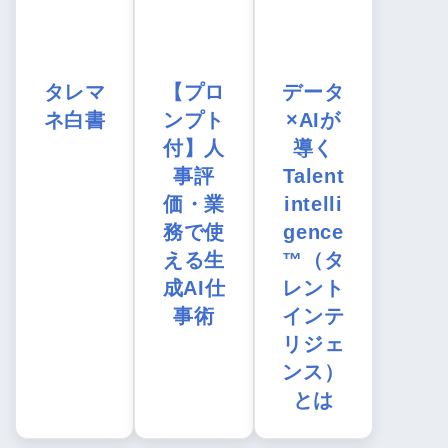
タレマ
【プロ
データ
ネ白書
ンプト
×AIが
付】人
導く
事評
Talent
価・業
intelli
務で使
gence
える生
™（タ
成AI仕
レント
事術
インテ
リジェ
ンス）
とは