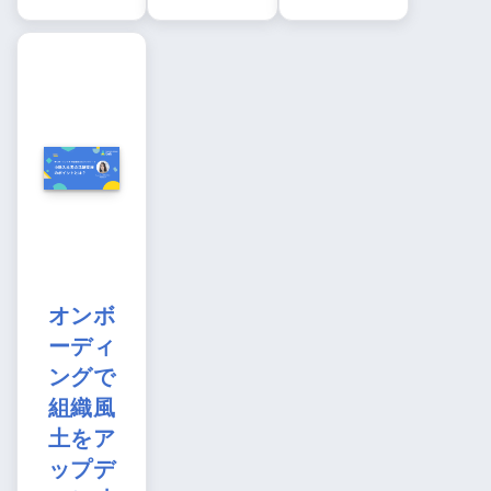
オンボ
ーディ
ングで
組織風
土をア
ップデ