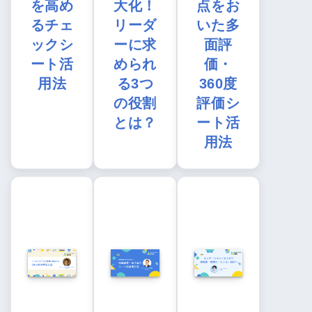
を高め
大化！
点をお
るチェ
リーダ
いた多
ックシ
ーに求
面評
ート活
められ
価・
用法
る3つ
360度
の役割
評価シ
とは？
ート活
用法