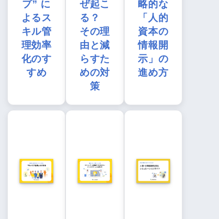
プ” に
ぜ起こ
略的な
よるス
る？
「人的
キル管
その理
資本の
理効率
由と減
情報開
化のす
らすた
示」の
すめ
めの対
進め方
策