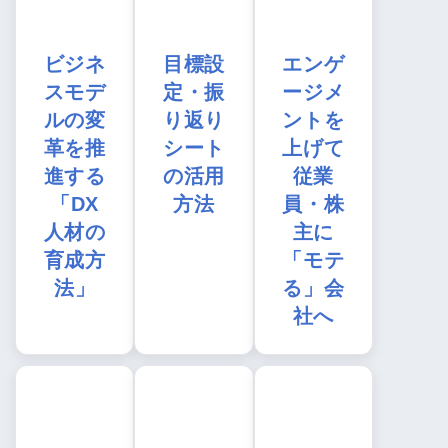
ビジネ
目標設
エンゲ
スモデ
定・振
ージメ
ルの変
り返り
ントを
革を推
シート
上げて
進する
の活用
従業
「DX
方法
員・株
人材の
主に
育成方
「モテ
法」
る」会
社へ