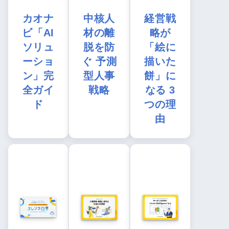
カオナ
中核人
経営戦
ビ「AI
材の離
略が
ソリュ
脱を防
「絵に
ーショ
ぐ 予測
描いた
ン」完
型人事
餅」に
全ガイ
戦略
なる 3
ド
つの理
由