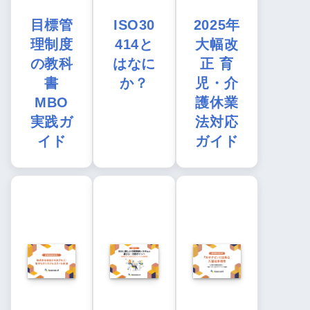
目標管
ISO30
2025年
理制度
414と
大幅改
の教科
はなに
正 育
書
か？
児・介
MBO
護休業
実践ガ
法対応
イド
ガイド