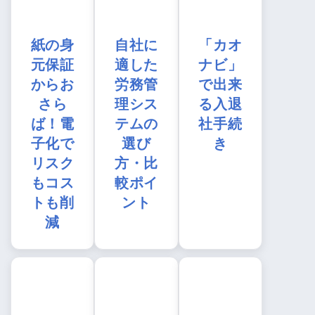
紙の身
自社に
「カオ
元保証
適した
ナビ」
からお
労務管
で出来
さら
理シス
る入退
ば！電
テムの
社手続
子化で
選び
き
リスク
方・比
もコス
較ポイ
トも削
ント
減