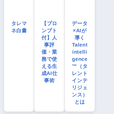
タレマ
【プロ
データ
ネ白書
ンプト
×AIが
付】人
導く
事評
Talent
価・業
intelli
務で使
gence
える生
™（タ
成AI仕
レント
事術
インテ
リジェ
ンス）
とは