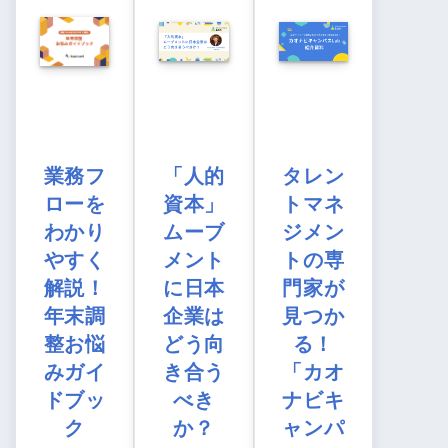
業務フ
「人的
タレン
ローを
資本」
トマネ
わかり
ムーブ
ジメン
やすく
メント
トの専
解説！
に日本
門家が
年末調
企業は
見つか
整お悩
どう向
る！
みガイ
き合う
「カオ
ドブッ
べき
ナビキ
ク
か？
ャンパ