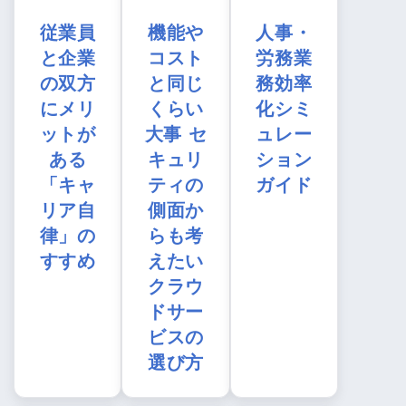
従業員
機能や
人事・
と企業
コスト
労務業
の双方
と同じ
務効率
にメリ
くらい
化シミ
ットが
大事 セ
ュレー
ある
キュリ
ション
「キャ
ティの
ガイド
リア自
側面か
律」の
らも考
すすめ
えたい
クラウ
ドサー
ビスの
選び方