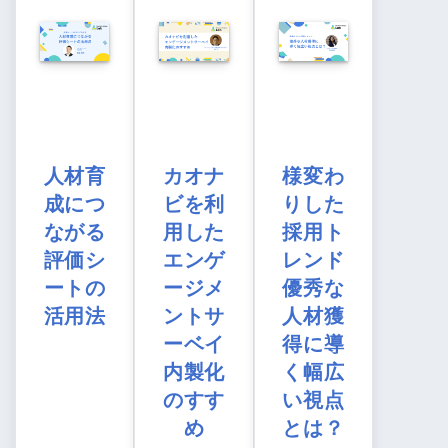
人材育
カオナ
様変わ
成につ
ビを利
りした
ながる
用した
採用ト
評価シ
エンゲ
レンド
ートの
ージメ
優秀な
活用法
ントサ
人材獲
ーベイ
得に導
内製化
く幅広
のすす
い視点
め
とは？