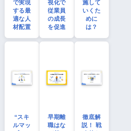
で実現
視化で
施して
する最
従業員
いくた
適な人
の成長
めに
材配置
を促進
は？
“スキ
早期離
徹底解
ルマッ
職はな
説！ 戦