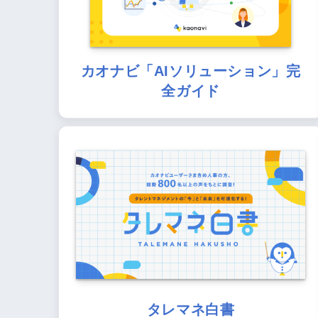
カオナビ「AIソリューション」完
全ガイド
タレマネ白書