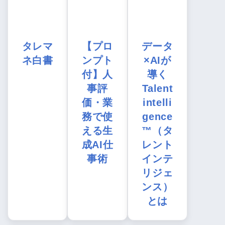
タレマ
【プロ
データ
ネ白書
ンプト
×AIが
付】人
導く
事評
Talent
価・業
intelli
務で使
gence
える生
™（タ
成AI仕
レント
事術
インテ
リジェ
ンス）
とは