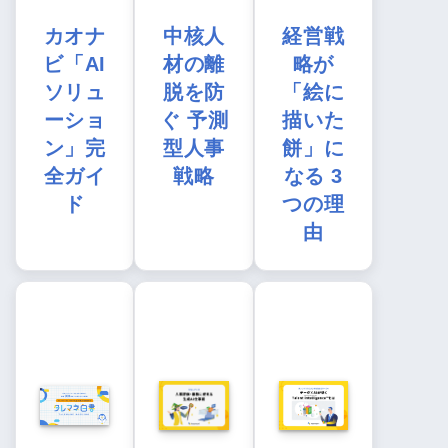
カオナ
中核人
経営戦
ビ「AI
材の離
略が
ソリュ
脱を防
「絵に
ーショ
ぐ 予測
描いた
ン」完
型人事
餅」に
全ガイ
戦略
なる 3
ド
つの理
由