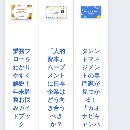
業務フ
「人的
タレン
ローを
資本」
トマネ
わかり
ムーブ
ジメン
やすく
メント
トの専
解説！
に日本
門家が
年末調
企業は
見つか
整お悩
どう向
る！
みガイ
き合う
「カオ
ドブッ
べき
ナビキ
ク
か？
ャンパ