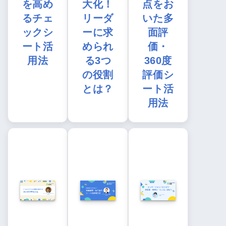
を高め
大化！
点をお
るチェ
リーダ
いた多
ックシ
ーに求
面評
ート活
められ
価・
用法
る3つ
360度
の役割
評価シ
とは？
ート活
用法