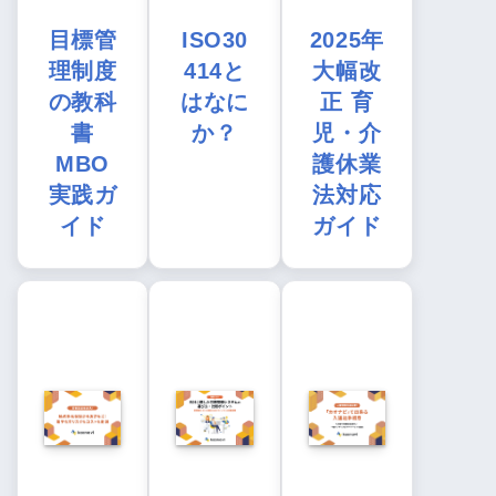
目標管
ISO30
2025年
理制度
414と
大幅改
の教科
はなに
正 育
書
か？
児・介
MBO
護休業
実践ガ
法対応
イド
ガイド