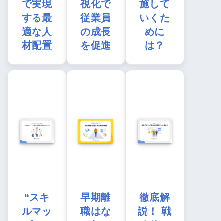
で実現
視化で
施して
する最
従業員
いくた
適な人
の成長
めに
材配置
を促進
は？
“スキ
早期離
徹底解
ルマッ
職はな
説！ 戦