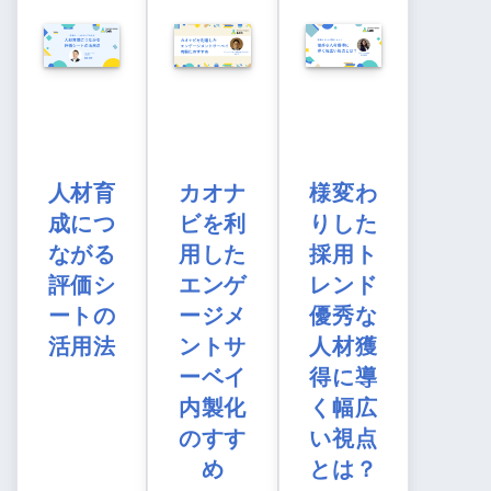
人材育
カオナ
様変わ
成につ
ビを利
りした
ながる
用した
採用ト
評価シ
エンゲ
レンド
ートの
ージメ
優秀な
活用法
ントサ
人材獲
ーベイ
得に導
内製化
く幅広
のすす
い視点
め
とは？