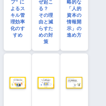
プ” に
ぜ起こ
略的な
よるス
る？
「人的
キル管
その理
資本の
理効率
由と減
情報開
化のす
らすた
示」の
すめ
めの対
進め方
策