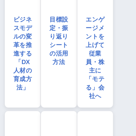
ビジネ
目標設
エンゲ
スモデ
定・振
ージメ
ルの変
り返り
ントを
革を推
シート
上げて
進する
の活用
従業
「DX
方法
員・株
人材の
主に
育成方
「モテ
法」
る」会
社へ