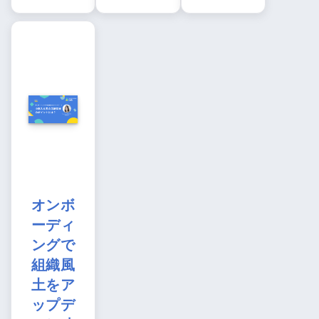
オンボ
ーディ
ングで
組織風
土をア
ップデ