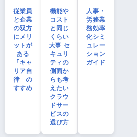
従業員
機能や
人事・
と企業
コスト
労務業
の双方
と同じ
務効率
にメリ
くらい
化シミ
ットが
大事 セ
ュレー
ある
キュリ
ション
「キャ
ティの
ガイド
リア自
側面か
律」の
らも考
すすめ
えたい
クラウ
ドサー
ビスの
選び方