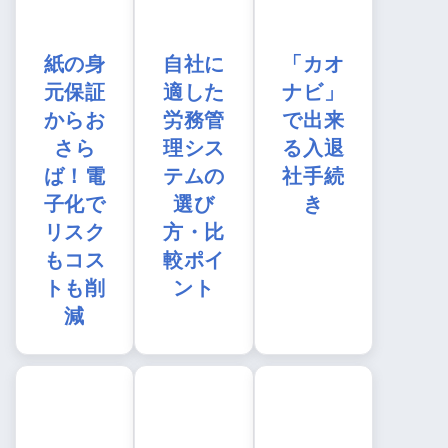
紙の身
自社に
「カオ
元保証
適した
ナビ」
からお
労務管
で出来
さら
理シス
る入退
ば！電
テムの
社手続
子化で
選び
き
リスク
方・比
もコス
較ポイ
トも削
ント
減