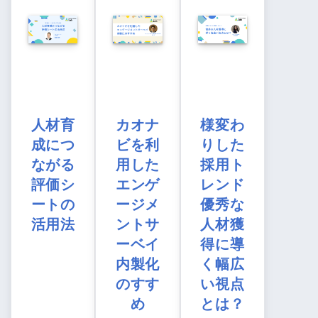
人材育
カオナ
様変わ
成につ
ビを利
りした
ながる
用した
採用ト
評価シ
エンゲ
レンド
ートの
ージメ
優秀な
活用法
ントサ
人材獲
ーベイ
得に導
内製化
く幅広
のすす
い視点
め
とは？