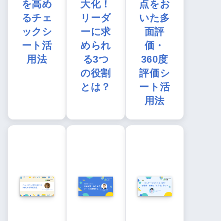
を高め
大化！
点をお
るチェ
リーダ
いた多
ックシ
ーに求
面評
ート活
められ
価・
用法
る3つ
360度
の役割
評価シ
とは？
ート活
用法