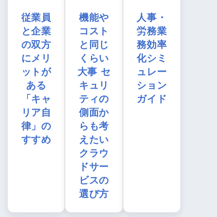
従業員
機能や
人事・
と企業
コスト
労務業
の双方
と同じ
務効率
にメリ
くらい
化シミ
ットが
大事 セ
ュレー
ある
キュリ
ション
「キャ
ティの
ガイド
リア自
側面か
律」の
らも考
すすめ
えたい
クラウ
ドサー
ビスの
選び方