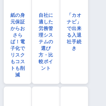
紙の身
自社に
「カオ
元保証
適した
ナビ」
からお
労務管
で出来
さら
理シス
る入退
ば！電
テムの
社手続
子化で
選び
き
リスク
方・比
もコス
較ポイ
トも削
ント
減