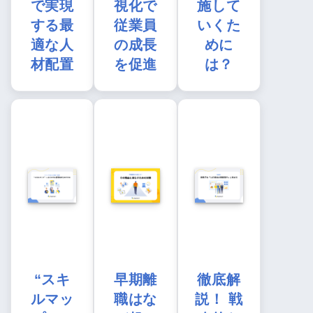
で実現
視化で
施して
する最
従業員
いくた
適な人
の成長
めに
材配置
を促進
は？
“スキ
早期離
徹底解
ルマッ
職はな
説！ 戦