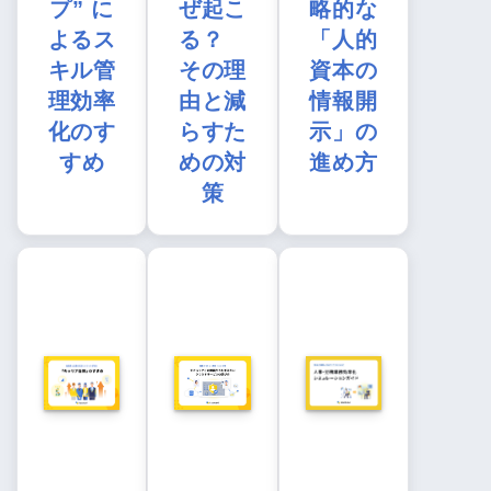
プ” に
ぜ起こ
略的な
よるス
る？
「人的
キル管
その理
資本の
理効率
由と減
情報開
化のす
らすた
示」の
すめ
めの対
進め方
策