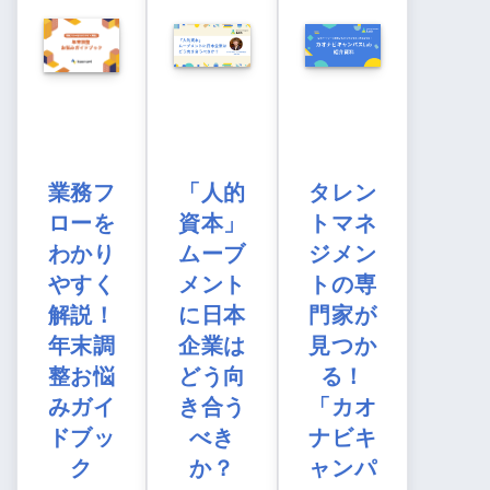
業務フ
「人的
タレン
ローを
資本」
トマネ
わかり
ムーブ
ジメン
やすく
メント
トの専
解説！
に日本
門家が
年末調
企業は
見つか
整お悩
どう向
る！
みガイ
き合う
「カオ
ドブッ
べき
ナビキ
ク
か？
ャンパ