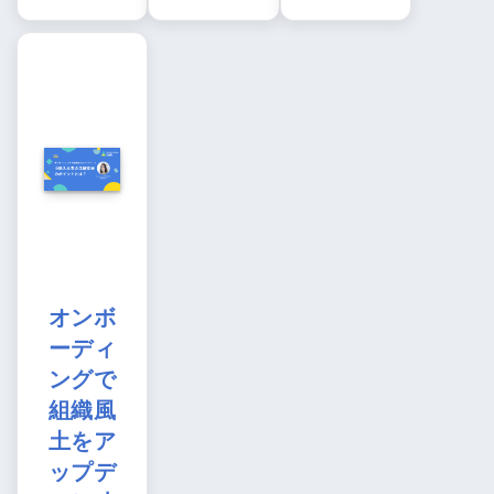
オンボ
ーディ
ングで
組織風
土をア
ップデ