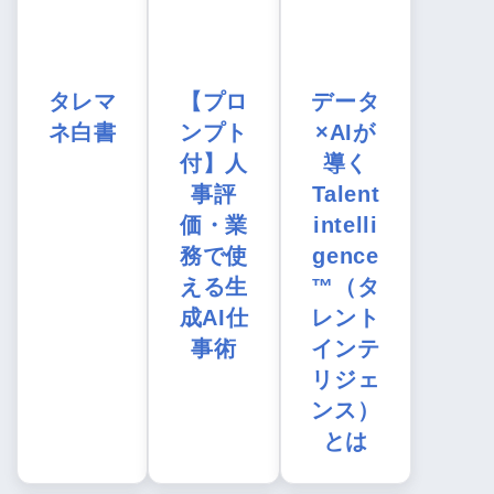
タレマ
【プロ
データ
ネ白書
ンプト
×AIが
付】人
導く
事評
Talent
価・業
intelli
務で使
gence
える生
™（タ
成AI仕
レント
事術
インテ
リジェ
ンス）
とは