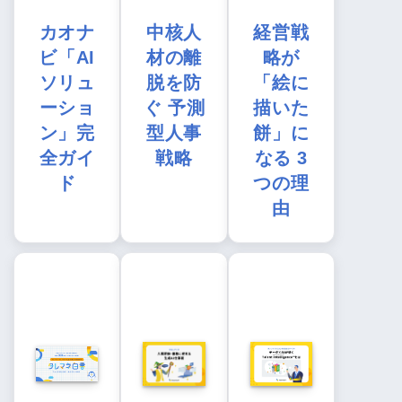
カオナ
中核人
経営戦
ビ「AI
材の離
略が
ソリュ
脱を防
「絵に
ーショ
ぐ 予測
描いた
ン」完
型人事
餅」に
全ガイ
戦略
なる 3
ド
つの理
由