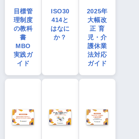
目標管
ISO30
2025年
理制度
414と
大幅改
の教科
はなに
正 育
書
か？
児・介
MBO
護休業
実践ガ
法対応
イド
ガイド