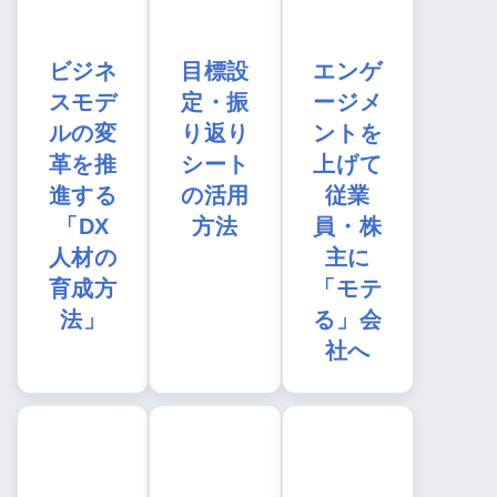
ビジネ
目標設
エンゲ
スモデ
定・振
ージメ
ルの変
り返り
ントを
革を推
シート
上げて
進する
の活用
従業
「DX
方法
員・株
人材の
主に
育成方
「モテ
法」
る」会
社へ