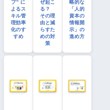
プ” に
ぜ起こ
略的な
よるス
る？
「人的
キル管
その理
資本の
理効率
由と減
情報開
化のす
らすた
示」の
すめ
めの対
進め方
策