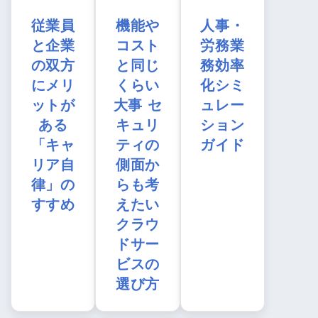
従業員
機能や
人事・
と企業
コスト
労務業
の双方
と同じ
務効率
にメリ
くらい
化シミ
ットが
大事 セ
ュレー
ある
キュリ
ション
「キャ
ティの
ガイド
リア自
側面か
律」の
らも考
すすめ
えたい
クラウ
ドサー
ビスの
選び方