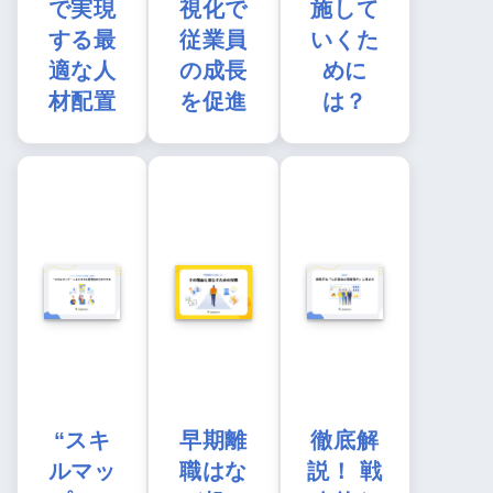
で実現
視化で
施して
する最
従業員
いくた
適な人
の成長
めに
材配置
を促進
は？
“スキ
早期離
徹底解
ルマッ
職はな
説！ 戦