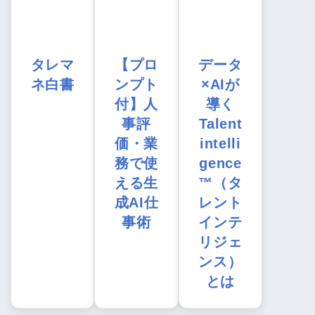
タレマ
【プロ
データ
ネ白書
ンプト
×AIが
付】人
導く
事評
Talent
価・業
intelli
務で使
gence
える生
™（タ
成AI仕
レント
事術
インテ
リジェ
ンス）
とは