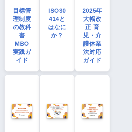
目標管
ISO30
2025年
理制度
414と
大幅改
の教科
はなに
正 育
書
か？
児・介
MBO
護休業
実践ガ
法対応
イド
ガイド