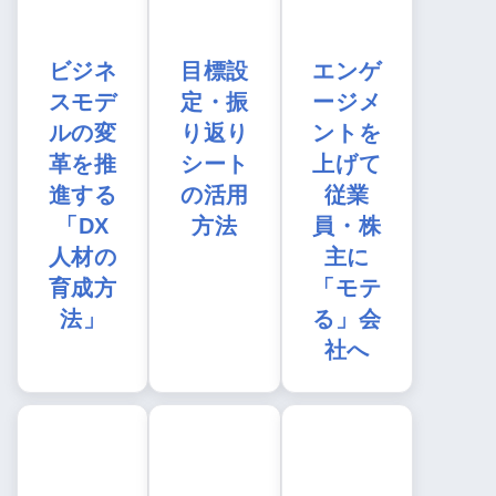
ビジネ
目標設
エンゲ
スモデ
定・振
ージメ
ルの変
り返り
ントを
革を推
シート
上げて
進する
の活用
従業
「DX
方法
員・株
人材の
主に
育成方
「モテ
法」
る」会
社へ