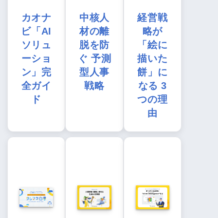
カオナ
中核人
経営戦
ビ「AI
材の離
略が
ソリュ
脱を防
「絵に
ーショ
ぐ 予測
描いた
ン」完
型人事
餅」に
全ガイ
戦略
なる 3
ド
つの理
由