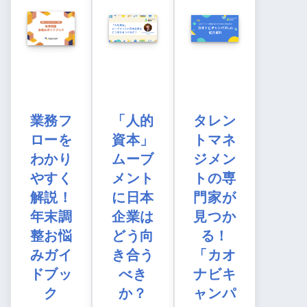
業務フ
「人的
タレン
ローを
資本」
トマネ
わかり
ムーブ
ジメン
やすく
メント
トの専
解説！
に日本
門家が
年末調
企業は
見つか
整お悩
どう向
る！
みガイ
き合う
「カオ
ドブッ
べき
ナビキ
ク
か？
ャンパ