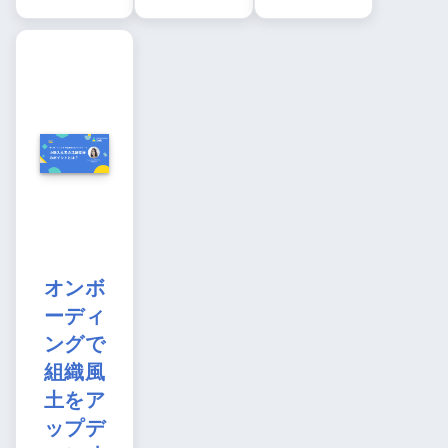
オンボ
ーディ
ングで
組織風
土をア
ップデ