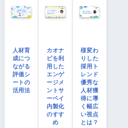
人材育
カオナ
様変わ
成につ
ビを利
りした
ながる
用した
採用ト
評価シ
エンゲ
レンド
ートの
ージメ
優秀な
活用法
ントサ
人材獲
ーベイ
得に導
内製化
く幅広
のすす
い視点
め
とは？