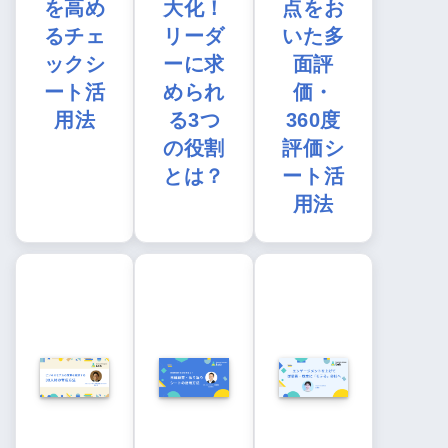
を高め
大化！
点をお
るチェ
リーダ
いた多
ックシ
ーに求
面評
ート活
められ
価・
用法
る3つ
360度
の役割
評価シ
とは？
ート活
用法