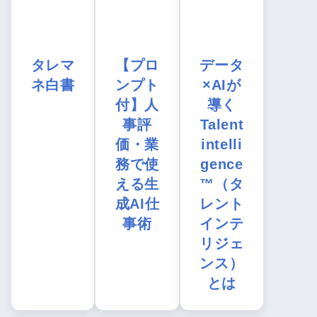
タレマ
【プロ
データ
ネ白書
ンプト
×AIが
付】人
導く
事評
Talent
価・業
intelli
務で使
gence
える生
™（タ
成AI仕
レント
事術
インテ
リジェ
ンス）
とは