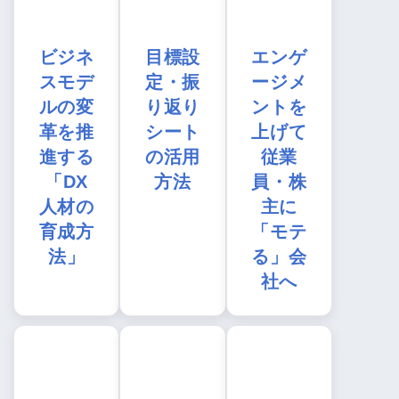
ビジネ
目標設
エンゲ
スモデ
定・振
ージメ
ルの変
り返り
ントを
革を推
シート
上げて
進する
の活用
従業
「DX
方法
員・株
人材の
主に
育成方
「モテ
法」
る」会
社へ