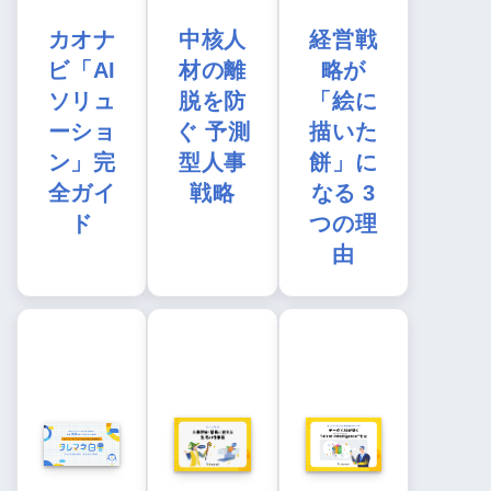
カオナ
中核人
経営戦
ビ「AI
材の離
略が
ソリュ
脱を防
「絵に
ーショ
ぐ 予測
描いた
ン」完
型人事
餅」に
全ガイ
戦略
なる 3
ド
つの理
由