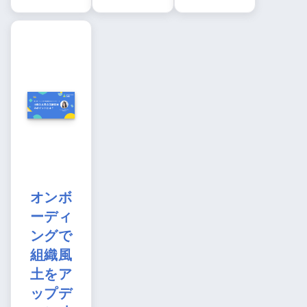
オンボ
ーディ
ングで
組織風
土をア
ップデ