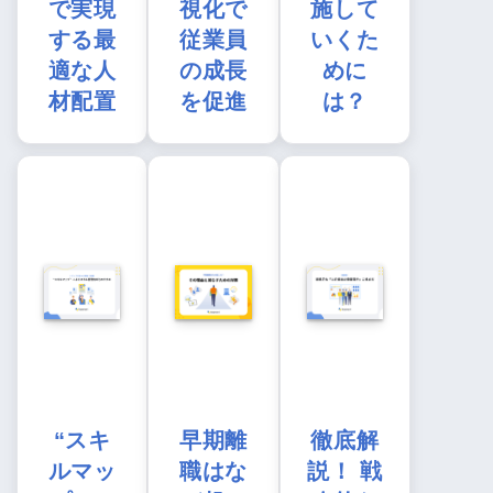
で実現
視化で
施して
する最
従業員
いくた
適な人
の成長
めに
材配置
を促進
は？
“スキ
早期離
徹底解
ルマッ
職はな
説！ 戦