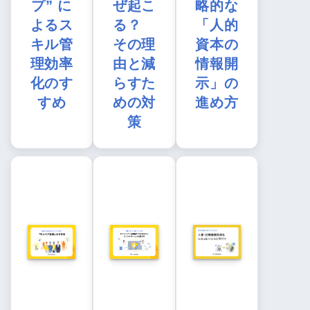
プ” に
ぜ起こ
略的な
よるス
る？
「人的
キル管
その理
資本の
理効率
由と減
情報開
化のす
らすた
示」の
すめ
めの対
進め方
策