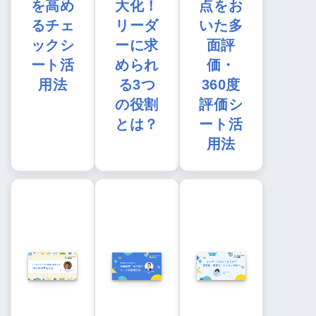
を高め
大化！
点をお
るチェ
リーダ
いた多
ックシ
ーに求
面評
ート活
められ
価・
用法
る3つ
360度
の役割
評価シ
とは？
ート活
用法