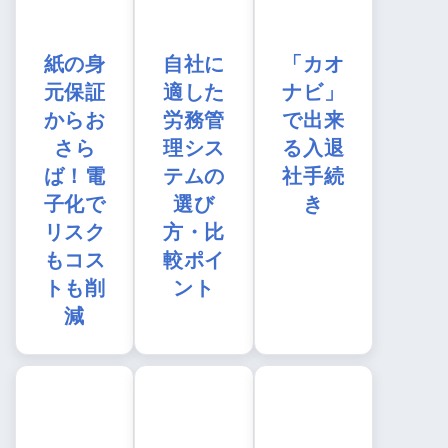
紙の身
自社に
「カオ
元保証
適した
ナビ」
からお
労務管
で出来
さら
理シス
る入退
ば！電
テムの
社手続
子化で
選び
き
リスク
方・比
もコス
較ポイ
トも削
ント
減