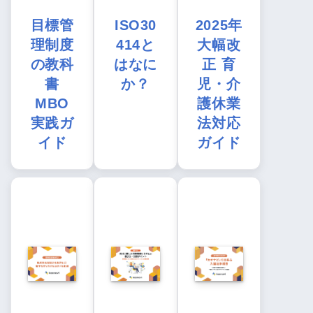
目標管
ISO30
2025年
理制度
414と
大幅改
の教科
はなに
正 育
書
か？
児・介
MBO
護休業
実践ガ
法対応
イド
ガイド