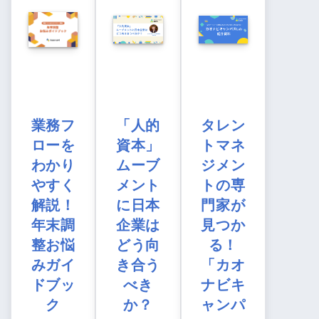
業務フ
「人的
タレン
ローを
資本」
トマネ
わかり
ムーブ
ジメン
やすく
メント
トの専
解説！
に日本
門家が
年末調
企業は
見つか
整お悩
どう向
る！
みガイ
き合う
「カオ
ドブッ
べき
ナビキ
ク
か？
ャンパ