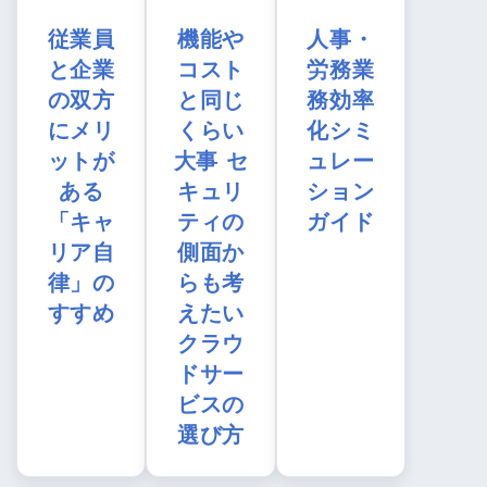
従業員
機能や
人事・
と企業
コスト
労務業
の双方
と同じ
務効率
にメリ
くらい
化シミ
ットが
大事 セ
ュレー
ある
キュリ
ション
「キャ
ティの
ガイド
リア自
側面か
律」の
らも考
すすめ
えたい
クラウ
ドサー
ビスの
選び方