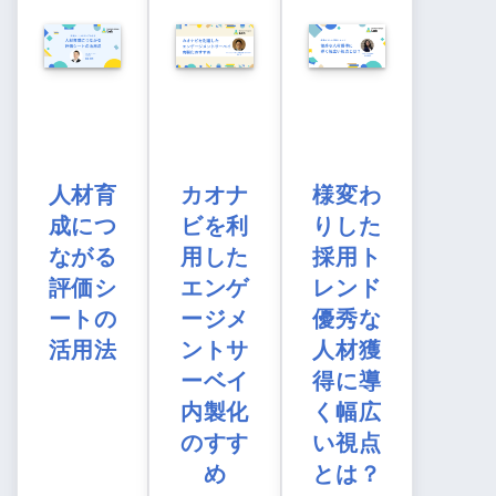
人材育
カオナ
様変わ
成につ
ビを利
りした
ながる
用した
採用ト
評価シ
エンゲ
レンド
ートの
ージメ
優秀な
活用法
ントサ
人材獲
ーベイ
得に導
内製化
く幅広
のすす
い視点
め
とは？