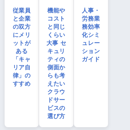
従業員
機能や
人事・
と企業
コスト
労務業
の双方
と同じ
務効率
にメリ
くらい
化シミ
ットが
大事 セ
ュレー
ある
キュリ
ション
「キャ
ティの
ガイド
リア自
側面か
律」の
らも考
すすめ
えたい
クラウ
ドサー
ビスの
選び方