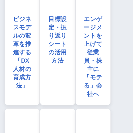
ビジネ
目標設
エンゲ
スモデ
定・振
ージメ
ルの変
り返り
ントを
革を推
シート
上げて
進する
の活用
従業
「DX
方法
員・株
人材の
主に
育成方
「モテ
法」
る」会
社へ