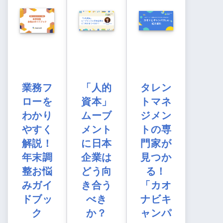
業務フ
「人的
タレン
ローを
資本」
トマネ
わかり
ムーブ
ジメン
やすく
メント
トの専
解説！
に日本
門家が
年末調
企業は
見つか
整お悩
どう向
る！
みガイ
き合う
「カオ
ドブッ
べき
ナビキ
ク
か？
ャンパ