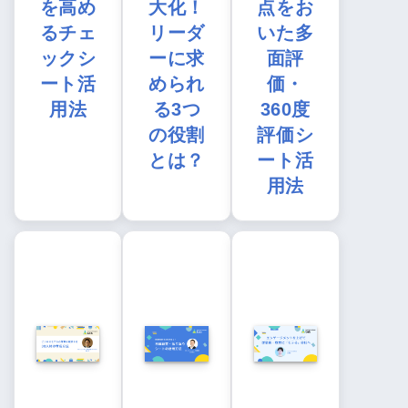
を高め
大化！
点をお
るチェ
リーダ
いた多
ックシ
ーに求
面評
ート活
められ
価・
用法
る3つ
360度
の役割
評価シ
とは？
ート活
用法