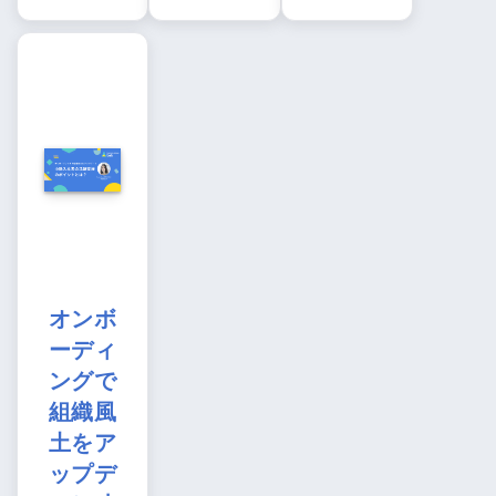
オンボ
ーディ
ングで
組織風
土をア
ップデ