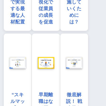
で実現
視化で
施して
する最
従業員
いくた
適な人
の成長
めに
材配置
を促進
は？
“スキ
早期離
徹底解
ルマッ
職はな
説！ 戦