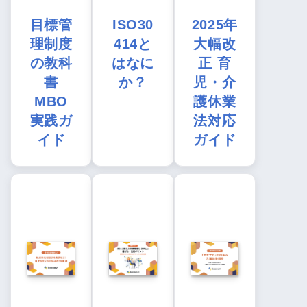
目標管
ISO30
2025年
理制度
414と
大幅改
の教科
はなに
正 育
書
か？
児・介
MBO
護休業
実践ガ
法対応
イド
ガイド