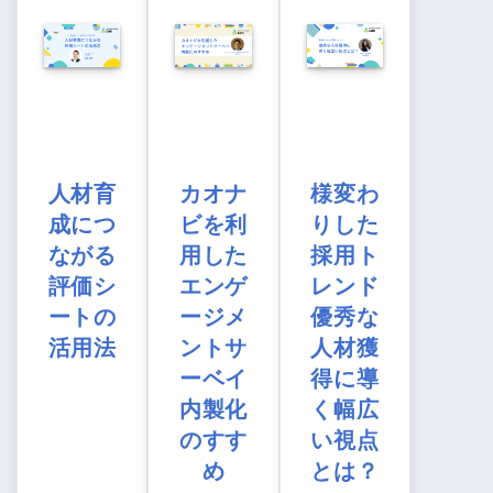
人材育
カオナ
様変わ
成につ
ビを利
りした
ながる
用した
採用ト
評価シ
エンゲ
レンド
ートの
ージメ
優秀な
活用法
ントサ
人材獲
ーベイ
得に導
内製化
く幅広
のすす
い視点
め
とは？