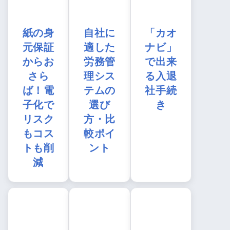
紙の身
自社に
「カオ
元保証
適した
ナビ」
からお
労務管
で出来
さら
理シス
る入退
ば！電
テムの
社手続
子化で
選び
き
リスク
方・比
もコス
較ポイ
トも削
ント
減