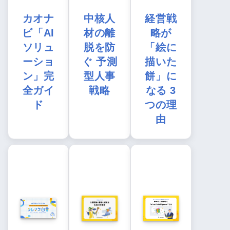
カオナ
中核人
経営戦
ビ「AI
材の離
略が
ソリュ
脱を防
「絵に
ーショ
ぐ 予測
描いた
ン」完
型人事
餅」に
全ガイ
戦略
なる 3
ド
つの理
由