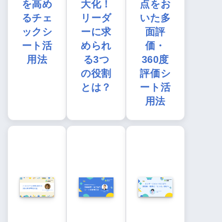
を高め
大化！
点をお
るチェ
リーダ
いた多
ックシ
ーに求
面評
ート活
められ
価・
用法
る3つ
360度
の役割
評価シ
とは？
ート活
用法