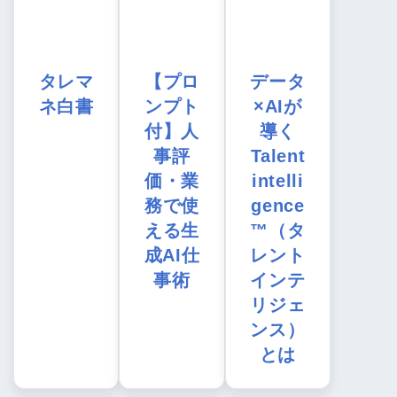
タレマ
【プロ
データ
ネ白書
ンプト
×AIが
付】人
導く
事評
Talent
価・業
intelli
務で使
gence
える生
™（タ
成AI仕
レント
事術
インテ
リジェ
ンス）
とは