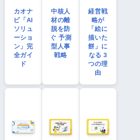
カオナ
中核人
経営戦
ビ「AI
材の離
略が
ソリュ
脱を防
「絵に
ーショ
ぐ 予測
描いた
ン」完
型人事
餅」に
全ガイ
戦略
なる 3
ド
つの理
由