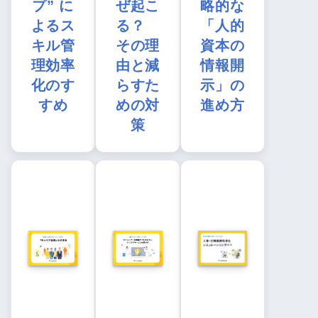
プ” に
ぜ起こ
略的な
よるス
る？
「人的
キル管
その理
資本の
理効率
由と減
情報開
化のす
らすた
示」の
すめ
めの対
進め方
策