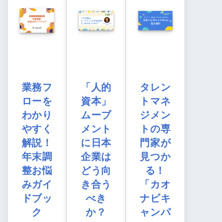
業務フ
「人的
タレン
ローを
資本」
トマネ
わかり
ムーブ
ジメン
やすく
メント
トの専
解説！
に日本
門家が
年末調
企業は
見つか
整お悩
どう向
る！
みガイ
き合う
「カオ
ドブッ
べき
ナビキ
ク
か？
ャンパ