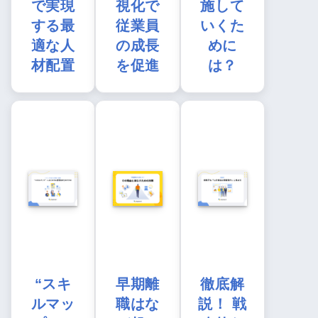
で実現
視化で
施して
する最
従業員
いくた
適な人
の成長
めに
材配置
を促進
は？
“スキ
早期離
徹底解
ルマッ
職はな
説！ 戦