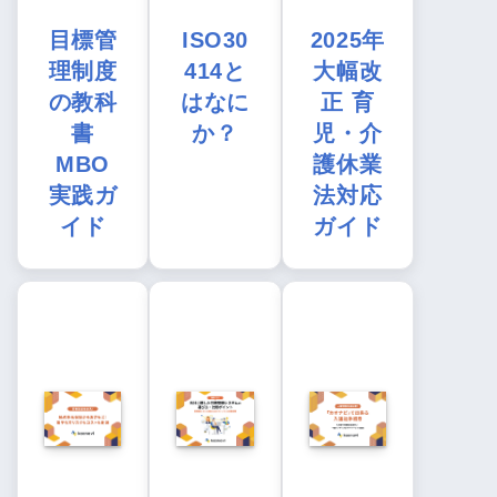
目標管
ISO30
2025年
理制度
414と
大幅改
の教科
はなに
正 育
書
か？
児・介
MBO
護休業
実践ガ
法対応
イド
ガイド