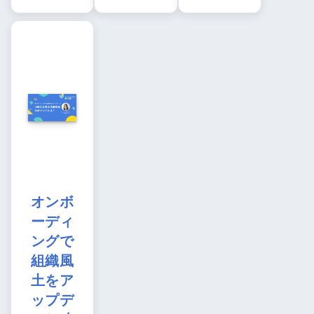
オンボ
ーディ
ングで
組織風
土をア
ップデ