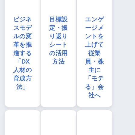
ビジネ
目標設
エンゲ
スモデ
定・振
ージメ
ルの変
り返り
ントを
革を推
シート
上げて
進する
の活用
従業
「DX
方法
員・株
人材の
主に
育成方
「モテ
法」
る」会
社へ