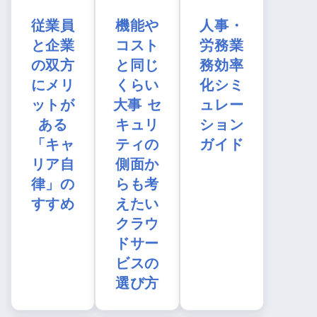
従業員
機能や
人事・
と企業
コスト
労務業
の双方
と同じ
務効率
にメリ
くらい
化シミ
ットが
大事 セ
ュレー
ある
キュリ
ション
「キャ
ティの
ガイド
リア自
側面か
律」の
らも考
すすめ
えたい
クラウ
ドサー
ビスの
選び方