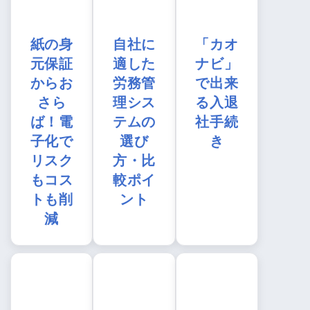
紙の身
自社に
「カオ
元保証
適した
ナビ」
からお
労務管
で出来
さら
理シス
る入退
ば！電
テムの
社手続
子化で
選び
き
リスク
方・比
もコス
較ポイ
トも削
ント
減