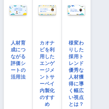
人材育
カオナ
様変わ
成につ
ビを利
りした
ながる
用した
採用ト
評価シ
エンゲ
レンド
ートの
ージメ
優秀な
活用法
ントサ
人材獲
ーベイ
得に導
内製化
く幅広
のすす
い視点
め
とは？