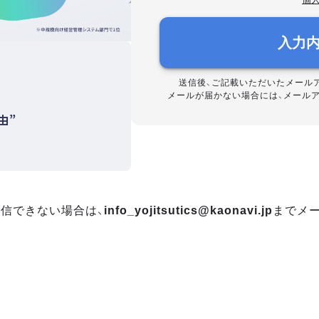
入力
送信後、ご記載いただいたメール
メールが届かない場合には、メール
由”
信できない場合は、
info_yojitsutics@kaonavi.jp
までメ