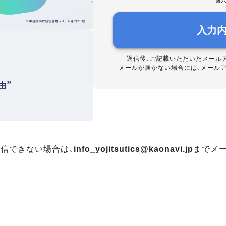
入力
送信後、ご記載いただいたメール
メールが届かない場合には、メール
由”
信できない場合は、
info_yojitsutics@kaonavi.jp
までメ