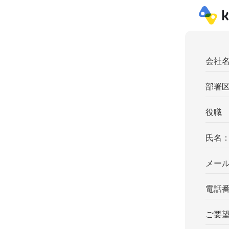
会社
部署
役職
氏名
メー
電話
ご要