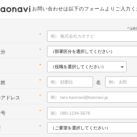
お問い合わせは以下のフォームよりご入力く
*
名
*
区分
*
*
：姓
名
*
ルアドレス
*
番号
*
望