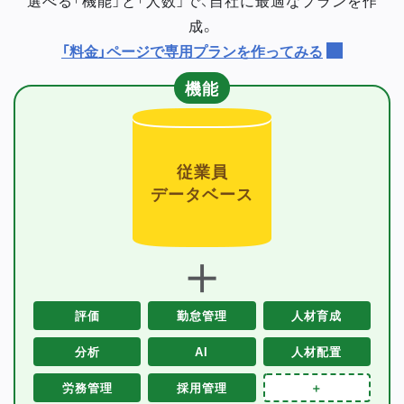
成。
「料金」ページで専用プランを作ってみる
機能
従業員
データベース
＋
評価
勤怠管理
人材育成
分析
AI
人材配置
労務管理
採用管理
＋