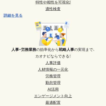
特性や相性を可視化!
適性検査
詳細を見る
人事・労務業務
の効率化から
戦略人事
の実現まで、
カオナビならできる！
人事評価
人材情報の一元化
労務管理
勤怠管理
AI活用
エンゲージメント向上
最適配置