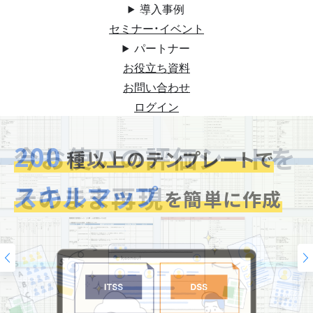
導入事例
セミナー・イベント
パートナー
お役立ち資料
お問い合わせ
ログイン
200
今お使いの評価シートを
スキルマップ
そのまま再現