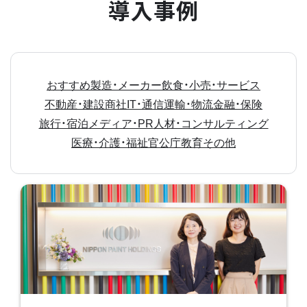
導入事例
おすすめ
製造・メーカー
飲食・小売・サービス
不動産・建設
商社
IT・通信
運輸・物流
金融・保険
旅行・宿泊
メディア・PR
人材・コンサルティング
医療・介護・福祉
官公庁
教育
その他