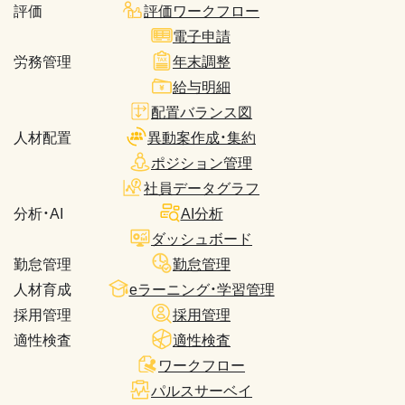
評価
評価ワークフロー
電子申請
労務管理
年末調整
給与明細
配置バランス図
人材配置
異動案作成・集約
ポジション管理
社員データグラフ
分析・AI
AI分析
ダッシュボード
勤怠管理
勤怠管理
人材育成
eラーニング・学習管理
採用管理
採用管理
適性検査
適性検査
ワークフロー
パルスサーベイ