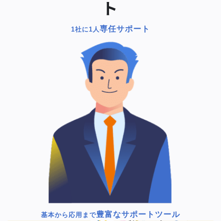
ト
専任サポート
1社に1人
豊富なサポートツール
基本から応用まで