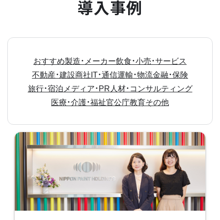
導入事例
おすすめ
製造・メーカー
飲食・小売・サービス
不動産・建設
商社
IT・通信
運輸・物流
金融・保険
旅行・宿泊
メディア・PR
人材・コンサルティング
医療・介護・福祉
官公庁
教育
その他