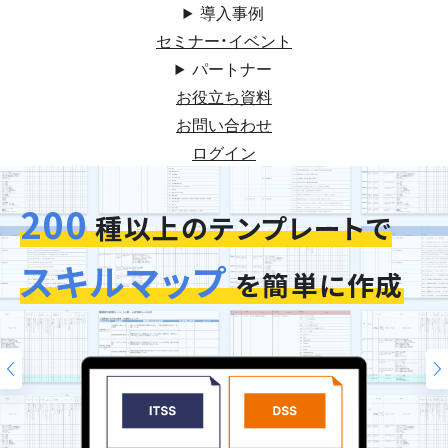
導入事例
セミナー・イベント
パートナー
お役立ち資料
お問い合わせ
ログイン
200
今お使いの評価シートを
種以上のテンプレートで
スキルマップ
そのまま再現
を簡単に作成