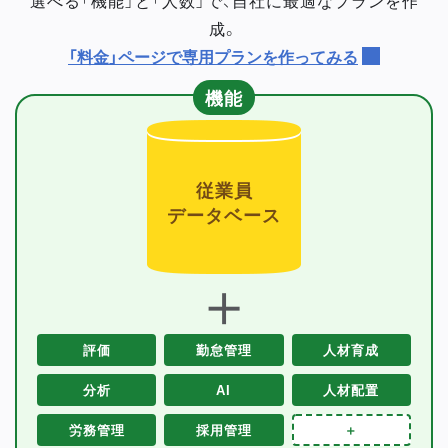
成。
「料金」ページで専用プランを作ってみる
機能
従業員
データベース
＋
評価
勤怠管理
人材育成
分析
AI
人材配置
労務管理
採用管理
＋