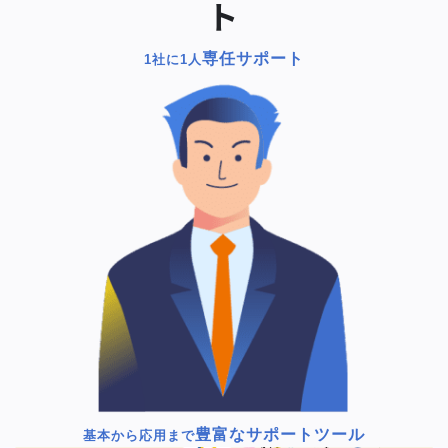
ト
専任サポート
1社に1人
豊富なサポートツール
基本から応用まで