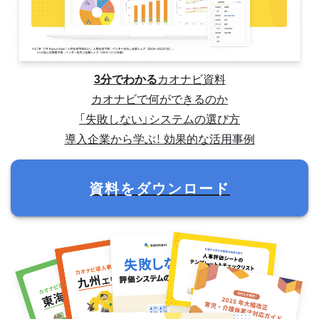
3分でわかる
カオナビ資料
カオナビで何ができるのか
「失敗しない」システムの選び方
導入企業から学ぶ！ 効果的な活用事例
資料をダウンロード