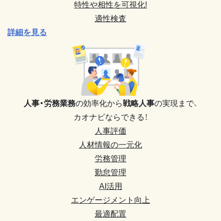
特性や相性を可視化!
適性検査
詳細を見る
人事・労務業務
の効率化から
戦略人事
の実現まで、
カオナビならできる！
人事評価
人材情報の一元化
労務管理
勤怠管理
AI活用
エンゲージメント向上
最適配置