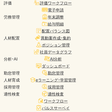
評価
評価ワークフロー
電子申請
労務管理
年末調整
給与明細
配置バランス図
人材配置
異動案作成・集約
ポジション管理
社員データグラフ
分析・AI
AI分析
ダッシュボード
勤怠管理
勤怠管理
人材育成
eラーニング・学習管理
採用管理
採用管理
適性検査
適性検査
ワークフロー
パルスサーベイ