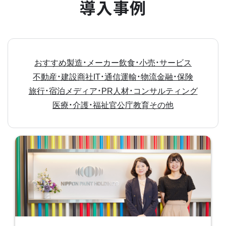
導入事例
おすすめ
製造・メーカー
飲食・小売・サービス
不動産・建設
商社
IT・通信
運輸・物流
金融・保険
旅行・宿泊
メディア・PR
人材・コンサルティング
医療・介護・福祉
官公庁
教育
その他