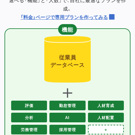
成。
「料金」ページで専用プランを作ってみる
機能
従業員
データベース
＋
評価
勤怠管理
人材育成
分析
AI
人材配置
労務管理
採用管理
＋