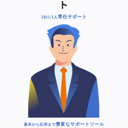
ト
専任サポート
1社に1人
豊富なサポートツール
基本から応用まで