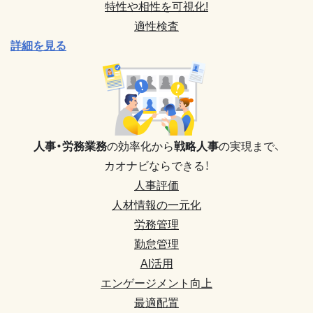
特性や相性を可視化!
適性検査
詳細を見る
人事・労務業務
の効率化から
戦略人事
の実現まで、
カオナビならできる！
人事評価
人材情報の一元化
労務管理
勤怠管理
AI活用
エンゲージメント向上
最適配置