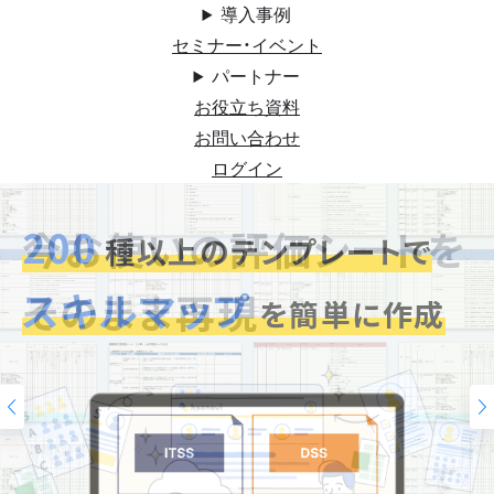
導入事例
セミナー・イベント
パートナー
お役立ち資料
お問い合わせ
ログイン
200
今お使いの評価シートを
スキルマップ
そのまま再現