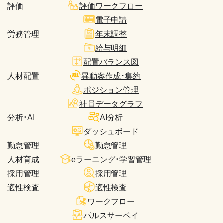
評価
評価ワークフロー
電子申請
労務管理
年末調整
給与明細
配置バランス図
人材配置
異動案作成・集約
ポジション管理
社員データグラフ
分析・AI
AI分析
ダッシュボード
勤怠管理
勤怠管理
人材育成
eラーニング・学習管理
採用管理
採用管理
適性検査
適性検査
ワークフロー
パルスサーベイ