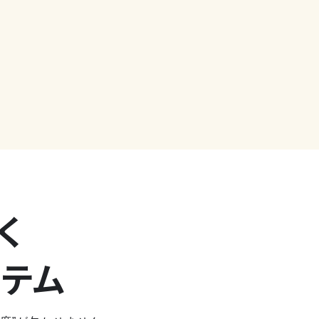
く
ステム