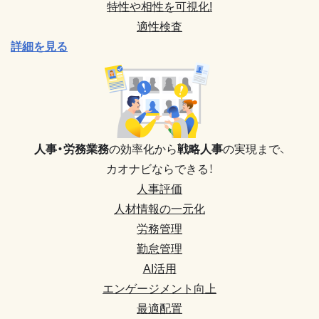
特性や相性を可視化!
適性検査
詳細を見る
人事・労務業務
の効率化から
戦略人事
の実現まで、
カオナビならできる！
人事評価
人材情報の一元化
労務管理
勤怠管理
AI活用
エンゲージメント向上
最適配置