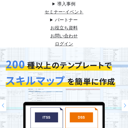
導入事例
セミナー・イベント
パートナー
お役立ち資料
お問い合わせ
ログイン
200
今お使いの評価シートを
スキルマップ
そのまま再現