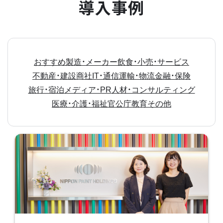
導入事例
おすすめ
製造・メーカー
飲食・小売・サービス
不動産・建設
商社
IT・通信
運輸・物流
金融・保険
旅行・宿泊
メディア・PR
人材・コンサルティング
医療・介護・福祉
官公庁
教育
その他