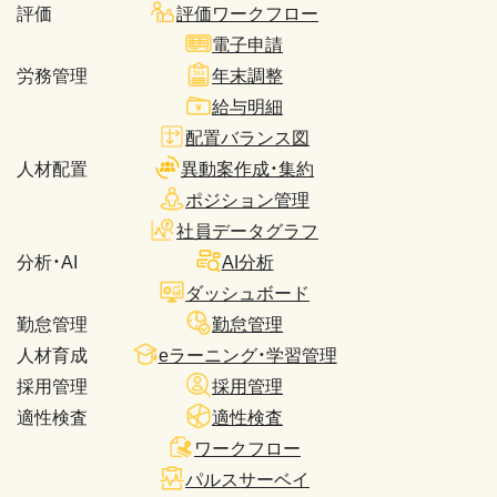
評価
評価ワークフロー
電子申請
労務管理
年末調整
給与明細
配置バランス図
人材配置
異動案作成・集約
ポジション管理
社員データグラフ
分析・AI
AI分析
ダッシュボード
勤怠管理
勤怠管理
人材育成
eラーニング・学習管理
採用管理
採用管理
適性検査
適性検査
ワークフロー
パルスサーベイ