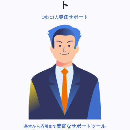
ト
専任サポート
1社に1人
豊富なサポートツール
基本から応用まで