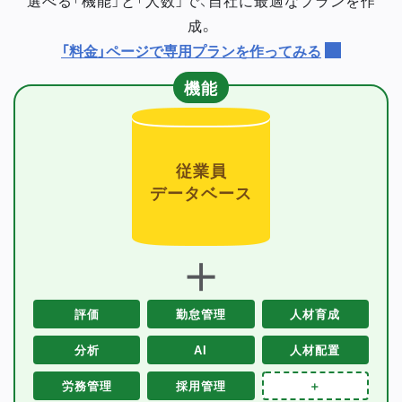
成。
「料金」ページで専用プランを作ってみる
機能
従業員
データベース
＋
評価
勤怠管理
人材育成
分析
AI
人材配置
労務管理
採用管理
＋