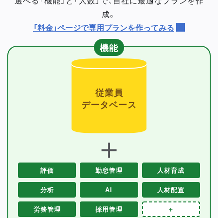
成。
「料金」ページで専用プランを作ってみる
機能
従業員
データベース
＋
評価
勤怠管理
人材育成
分析
AI
人材配置
労務管理
採用管理
＋