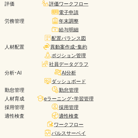
評価
評価ワークフロー
電子申請
労務管理
年末調整
給与明細
配置バランス図
人材配置
異動案作成・集約
ポジション管理
社員データグラフ
分析・AI
AI分析
ダッシュボード
勤怠管理
勤怠管理
人材育成
eラーニング・学習管理
採用管理
採用管理
適性検査
適性検査
ワークフロー
パルスサーベイ