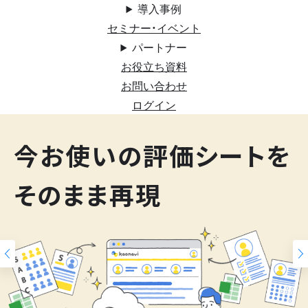
導入事例
セミナー・イベント
パートナー
お役立ち資料
お問い合わせ
ログイン
200
今お使いの評価シートを
スキルマップ
そのまま再現