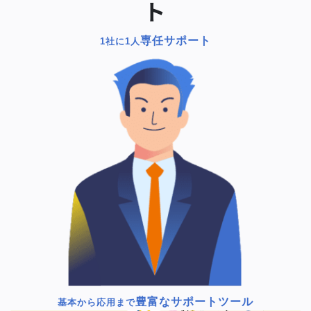
ト
専任サポート
1社に1人
豊富なサポートツール
基本から応用まで