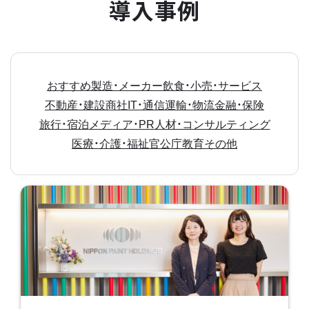
導入事例
おすすめ
製造・メーカー
飲食・小売・サービス
不動産・建設
商社
IT・通信
運輸・物流
金融・保険
旅行・宿泊
メディア・PR
人材・コンサルティング
医療・介護・福祉
官公庁
教育
その他