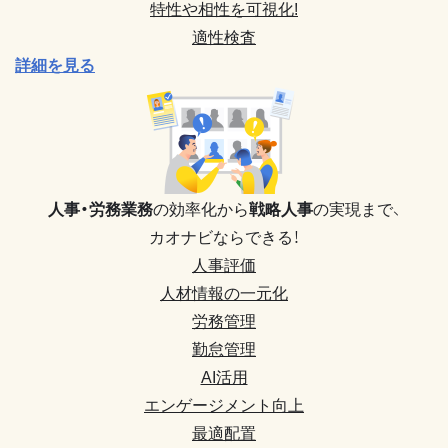
特性や相性を可視化!
適性検査
詳細を見る
人事・労務業務
の効率化から
戦略人事
の実現まで、
カオナビならできる！
人事評価
人材情報の一元化
労務管理
勤怠管理
AI活用
エンゲージメント向上
最適配置