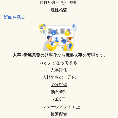
特性や相性を可視化!
適性検査
詳細を見る
人事・労務業務
の効率化から
戦略人事
の実現まで、
カオナビならできる！
人事評価
人材情報の一元化
労務管理
勤怠管理
AI活用
エンゲージメント向上
最適配置