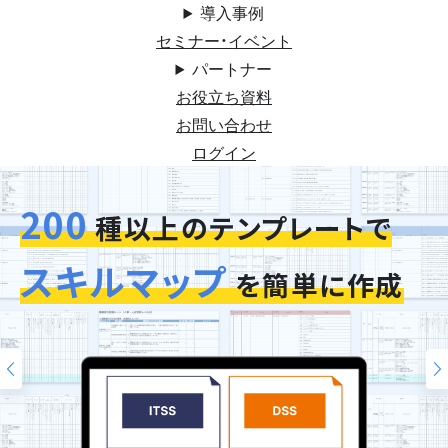
導入事例
セミナー・イベント
パートナー
お役立ち資料
お問い合わせ
ログイン
200
今お使いの評価シートを
スキルマップ
そのまま再現