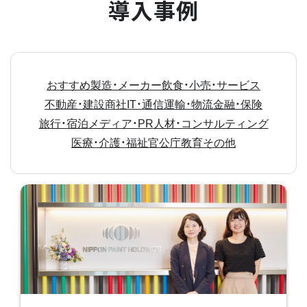
導入事例
おすすめ
製造・メーカー
飲食・小売・サービス
不動産・建設
商社
IT・通信
運輸・物流
金融・保険
旅行・宿泊
メディア・PR
人材・コンサルティング
医療・介護・福祉
官公庁
教育
その他