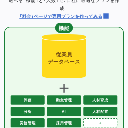
成。
「料金」ページで専用プランを作ってみる
機能
従業員
データベース
＋
評価
勤怠管理
人材育成
分析
AI
人材配置
労務管理
採用管理
＋