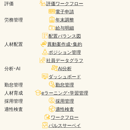
評価
評価ワークフロー
電子申請
労務管理
年末調整
給与明細
配置バランス図
人材配置
異動案作成・集約
ポジション管理
社員データグラフ
分析・AI
AI分析
ダッシュボード
勤怠管理
勤怠管理
人材育成
eラーニング・学習管理
採用管理
採用管理
適性検査
適性検査
ワークフロー
パルスサーベイ