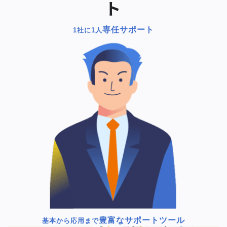
ト
専任サポート
1社に1人
豊富なサポートツール
基本から応用まで