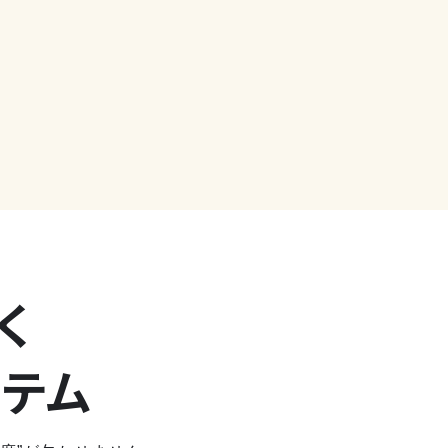
く
ステム