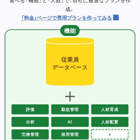
成。
「料金」ページで専用プランを作ってみる
機能
従業員
データベース
＋
評価
勤怠管理
人材育成
分析
AI
人材配置
労務管理
採用管理
＋