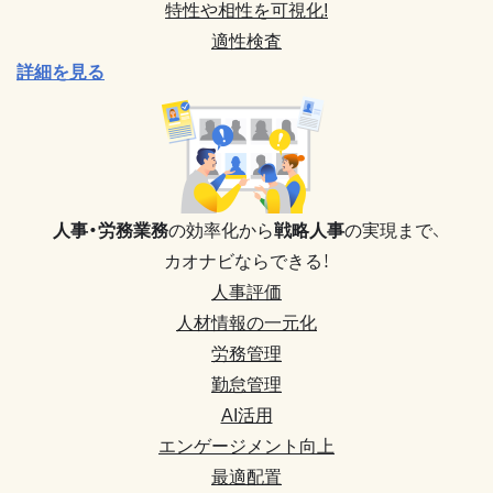
特性や相性を可視化!
適性検査
詳細を見る
人事・労務業務
の効率化から
戦略人事
の実現まで、
カオナビならできる！
人事評価
人材情報の一元化
労務管理
勤怠管理
AI活用
エンゲージメント向上
最適配置