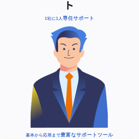
ト
専任サポート
1社に1人
豊富なサポートツール
基本から応用まで