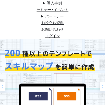
導入事例
セミナー・イベント
パートナー
お役立ち資料
お問い合わせ
ログイン
200
今お使いの評価シートを
スキルマップ
そのまま再現