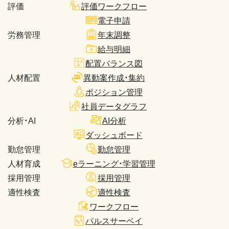
評価
評価ワークフロー
電子申請
労務管理
年末調整
給与明細
配置バランス図
人材配置
異動案作成・集約
ポジション管理
社員データグラフ
分析・AI
AI分析
ダッシュボード
勤怠管理
勤怠管理
人材育成
eラーニング・学習管理
採用管理
採用管理
適性検査
適性検査
ワークフロー
パルスサーベイ