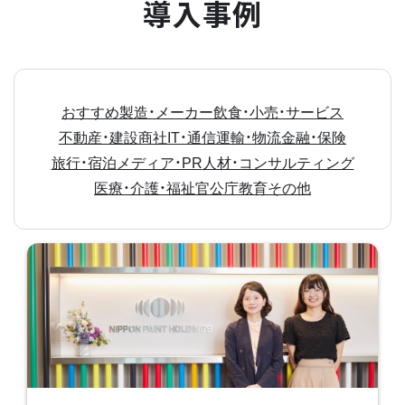
導入事例
おすすめ
製造・メーカー
飲食・小売・サービス
不動産・建設
商社
IT・通信
運輸・物流
金融・保険
旅行・宿泊
メディア・PR
人材・コンサルティング
医療・介護・福祉
官公庁
教育
その他