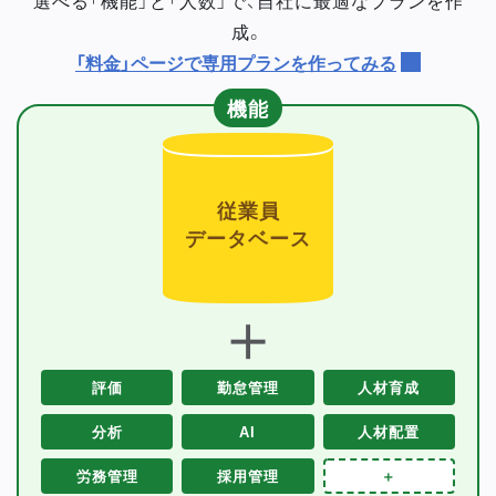
成。
「料金」ページで専用プランを作ってみる
機能
従業員
データベース
＋
評価
勤怠管理
人材育成
分析
AI
人材配置
労務管理
採用管理
＋