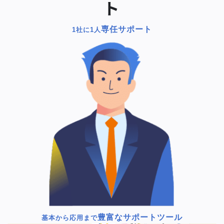
ト
専任サポート
1社に1人
豊富なサポートツール
基本から応用まで