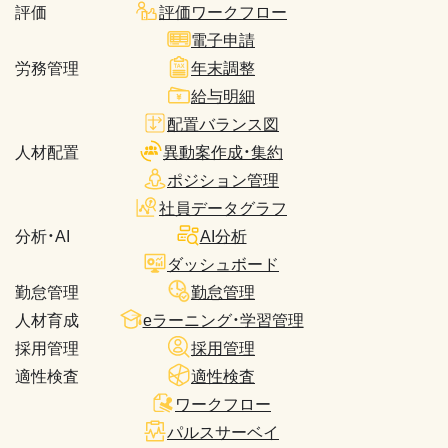
評価
評価ワークフロー
電子申請
労務管理
年末調整
給与明細
配置バランス図
人材配置
異動案作成・集約
ポジション管理
社員データグラフ
分析・AI
AI分析
ダッシュボード
勤怠管理
勤怠管理
人材育成
eラーニング・学習管理
採用管理
採用管理
適性検査
適性検査
ワークフロー
パルスサーベイ