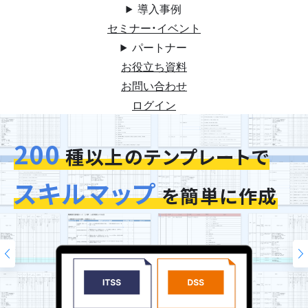
導入事例
セミナー・イベント
パートナー
お役立ち資料
お問い合わせ
ログイン
200
今お使いの評価シートを
スキルマップ
そのまま再現