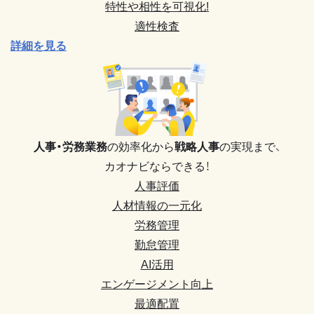
特性や相性を可視化!
適性検査
詳細を見る
人事・労務業務
の効率化から
戦略人事
の実現まで、
カオナビならできる！
人事評価
人材情報の一元化
労務管理
勤怠管理
AI活用
エンゲージメント向上
最適配置