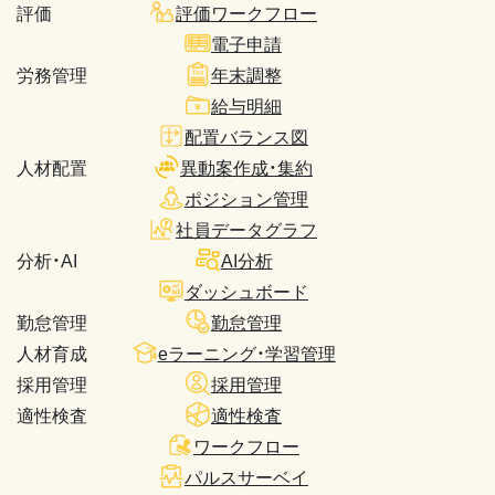
評価
評価ワークフロー
電子申請
労務管理
年末調整
給与明細
配置バランス図
人材配置
異動案作成・集約
ポジション管理
社員データグラフ
分析・AI
AI分析
ダッシュボード
勤怠管理
勤怠管理
人材育成
eラーニング・学習管理
採用管理
採用管理
適性検査
適性検査
ワークフロー
パルスサーベイ