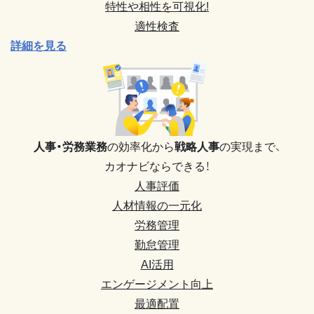
特性や相性を可視化!
適性検査
詳細を見る
人事・労務業務
の効率化から
戦略人事
の実現まで、
カオナビならできる！
人事評価
人材情報の一元化
労務管理
勤怠管理
AI活用
エンゲージメント向上
最適配置