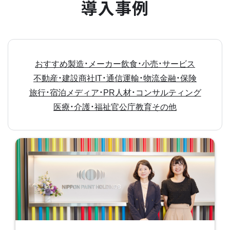
導入事例
おすすめ
製造・メーカー
飲食・小売・サービス
不動産・建設
商社
IT・通信
運輸・物流
金融・保険
旅行・宿泊
メディア・PR
人材・コンサルティング
医療・介護・福祉
官公庁
教育
その他