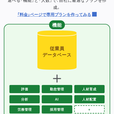
成。
「料金」ページで専用プランを作ってみる
機能
従業員
データベース
＋
評価
勤怠管理
人材育成
分析
AI
人材配置
労務管理
採用管理
＋