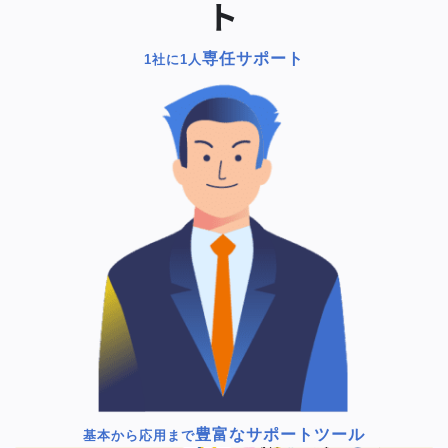
ト
専任サポート
1社に1人
豊富なサポートツール
基本から応用まで