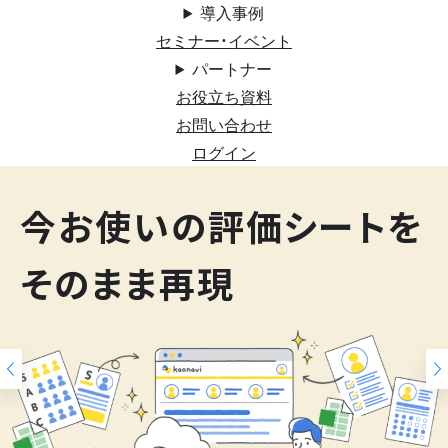
導入事例
セミナー・イベント
パートナー
お役立ち資料
お問い合わせ
ログイン
200
今お使いの評価シートを
スキルマップ
そのまま再現