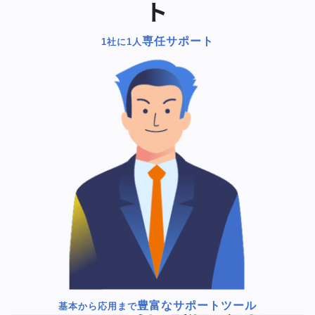
ト
専任サポート
1社に1人
豊富なサポートツール
基本から応用まで