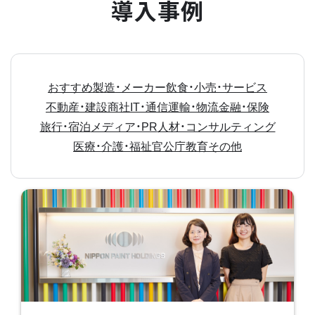
導入事例
おすすめ
製造・メーカー
飲食・小売・サービス
不動産・建設
商社
IT・通信
運輸・物流
金融・保険
旅行・宿泊
メディア・PR
人材・コンサルティング
医療・介護・福祉
官公庁
教育
その他