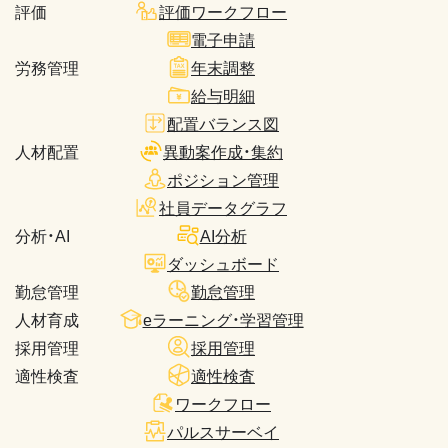
評価
評価ワークフロー
電子申請
労務管理
年末調整
給与明細
配置バランス図
人材配置
異動案作成・集約
ポジション管理
社員データグラフ
分析・AI
AI分析
ダッシュボード
勤怠管理
勤怠管理
人材育成
eラーニング・学習管理
採用管理
採用管理
適性検査
適性検査
ワークフロー
パルスサーベイ