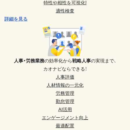
特性や相性を可視化!
適性検査
詳細を見る
人事・労務業務
の効率化から
戦略人事
の実現まで、
カオナビならできる！
人事評価
人材情報の一元化
労務管理
勤怠管理
AI活用
エンゲージメント向上
最適配置