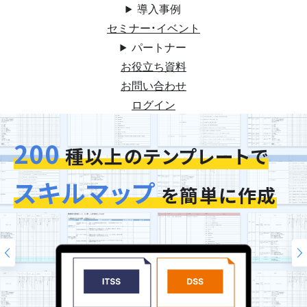
導入事例
セミナー・イベント
パートナー
お役立ち資料
お問い合わせ
ログイン
200
今お使いの評価シートを
スキルマップ
そのまま再現