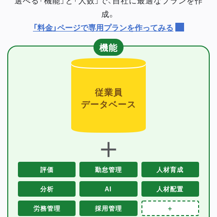
成。
「料金」ページで専用プランを作ってみる
機能
従業員
データベース
＋
評価
勤怠管理
人材育成
分析
AI
人材配置
労務管理
採用管理
＋