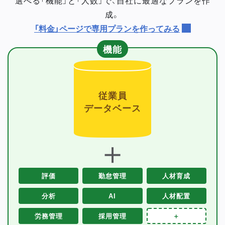
成。
「料金」ページで専用プランを作ってみる
機能
従業員
データベース
＋
評価
勤怠管理
人材育成
分析
AI
人材配置
労務管理
採用管理
＋