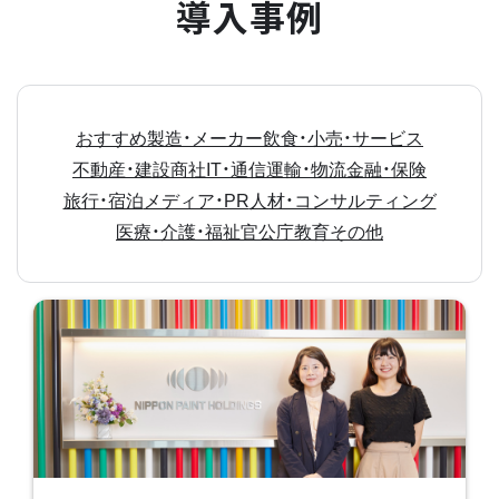
導入事例
おすすめ
製造・メーカー
飲食・小売・サービス
不動産・建設
商社
IT・通信
運輸・物流
金融・保険
旅行・宿泊
メディア・PR
人材・コンサルティング
医療・介護・福祉
官公庁
教育
その他