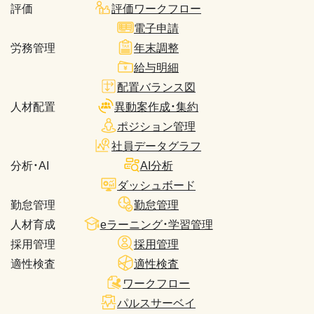
評価
評価ワークフロー
電子申請
労務管理
年末調整
給与明細
配置バランス図
人材配置
異動案作成・集約
ポジション管理
社員データグラフ
分析・AI
AI分析
ダッシュボード
勤怠管理
勤怠管理
人材育成
eラーニング・学習管理
採用管理
採用管理
適性検査
適性検査
ワークフロー
パルスサーベイ