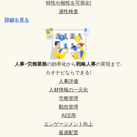
特性や相性を可視化!
適性検査
詳細を見る
人事・労務業務
の効率化から
戦略人事
の実現まで、
カオナビならできる！
人事評価
人材情報の一元化
労務管理
勤怠管理
AI活用
エンゲージメント向上
最適配置