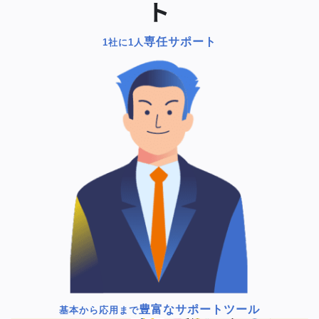
ト
専任サポート
1社に1人
豊富なサポートツール
基本から応用まで