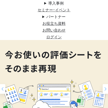
導入事例
セミナー・イベント
パートナー
お役立ち資料
お問い合わせ
ログイン
200
今お使いの評価シートを
スキルマップ
そのまま再現