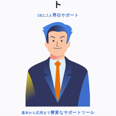
ト
専任サポート
1社に1人
豊富なサポートツール
基本から応用まで