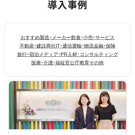
導入事例
おすすめ
製造・メーカー
飲食・小売・サービス
不動産・建設
商社
IT・通信
運輸・物流
金融・保険
旅行・宿泊
メディア・PR
人材・コンサルティング
医療・介護・福祉
官公庁
教育
その他