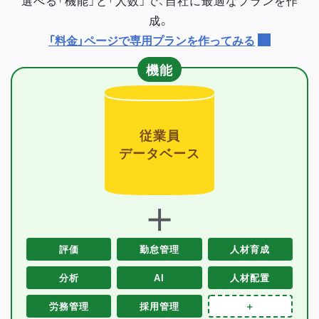
成。
「料金」ページで専用プランを作ってみる
機能
従業員
データベース
＋
評価
勤怠管理
人材育成
分析
AI
人材配置
労務管理
採用管理
＋