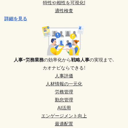
特性や相性を可視化!
適性検査
詳細を見る
人事・労務業務
の効率化から
戦略人事
の実現まで、
カオナビならできる！
人事評価
人材情報の一元化
労務管理
勤怠管理
AI活用
エンゲージメント向上
最適配置