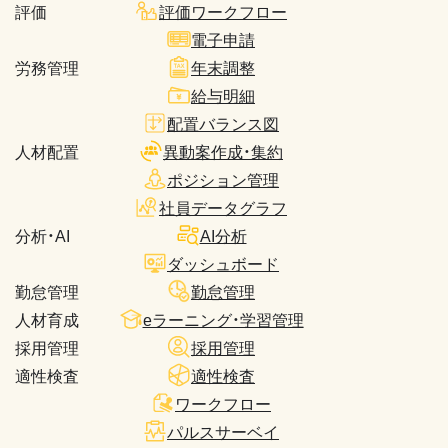
評価
評価ワークフロー
電子申請
労務管理
年末調整
給与明細
配置バランス図
人材配置
異動案作成・集約
ポジション管理
社員データグラフ
分析・AI
AI分析
ダッシュボード
勤怠管理
勤怠管理
人材育成
eラーニング・学習管理
採用管理
採用管理
適性検査
適性検査
ワークフロー
パルスサーベイ