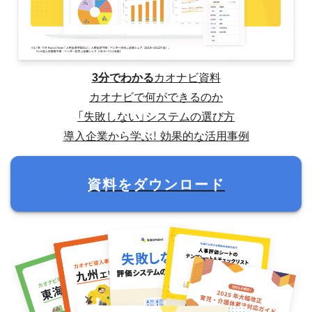
3分でわかる
カオナビ資料
カオナビで何ができるのか
「失敗しない」システムの選び方
導入企業から学ぶ！ 効果的な活用事例
資料をダウンロード