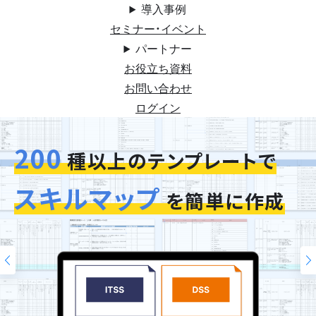
導入事例
セミナー・イベント
パートナー
お役立ち資料
お問い合わせ
ログイン
200
今お使いの評価シートを
種以上のテンプレートで
スキルマップ
そのまま再現
を簡単に作成