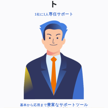
ト
専任サポート
1社に1人
豊富なサポートツール
基本から応用まで