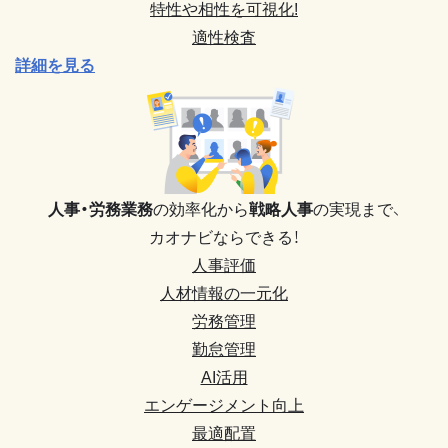
特性や相性を可視化!
適性検査
詳細を見る
人事・労務業務
の効率化から
戦略人事
の実現まで、
カオナビならできる！
人事評価
人材情報の一元化
労務管理
勤怠管理
AI活用
エンゲージメント向上
最適配置