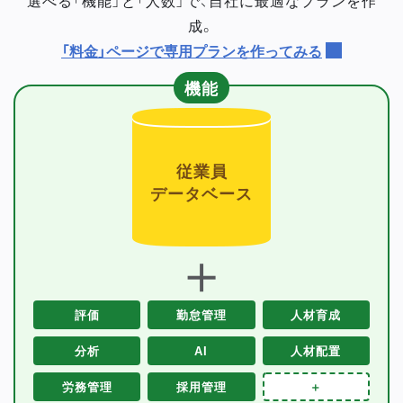
成。
「料金」ページで専用プランを作ってみる
機能
従業員
データベース
＋
評価
勤怠管理
人材育成
分析
AI
人材配置
労務管理
採用管理
＋