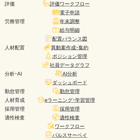
評価
評価ワークフロー
電子申請
労務管理
年末調整
給与明細
配置バランス図
人材配置
異動案作成・集約
ポジション管理
社員データグラフ
分析・AI
AI分析
ダッシュボード
勤怠管理
勤怠管理
人材育成
eラーニング・学習管理
採用管理
採用管理
適性検査
適性検査
ワークフロー
パルスサーベイ