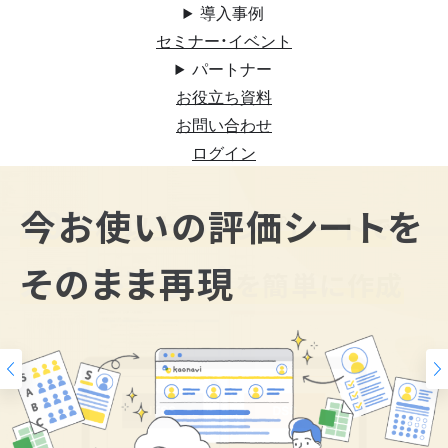
導入事例
セミナー・イベント
パートナー
お役立ち資料
お問い合わせ
ログイン
200
今お使いの評価シートを
スキルマップ
そのまま再現