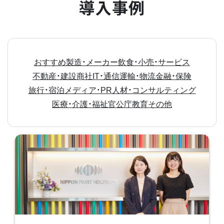
導入事例
おすすめ
製造・メーカー
飲食・小売・サービス
不動産・建設
商社
IT・通信
運輸・物流
金融・保険
旅行・宿泊
メディア・PR
人材・コンサルティング
医療・介護・福祉
官公庁
教育
その他