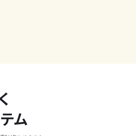
く
ステム