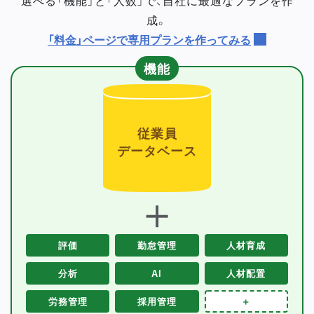
成。
「料金」ページで専用プランを作ってみる
機能
従業員
データベース
＋
評価
勤怠管理
人材育成
分析
AI
人材配置
労務管理
採用管理
＋