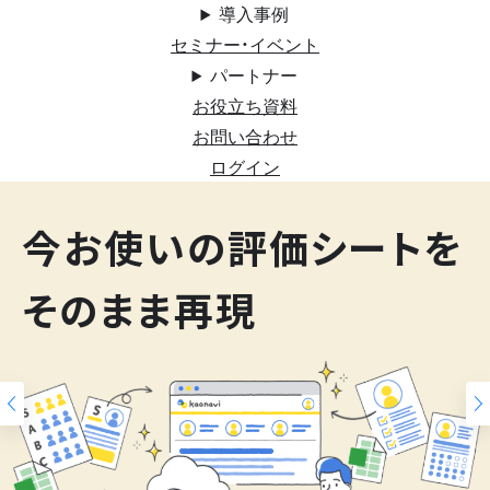
導入事例
セミナー・イベント
パートナー
お役立ち資料
お問い合わせ
ログイン
200
今お使いの評価シートを
スキルマップ
そのまま再現