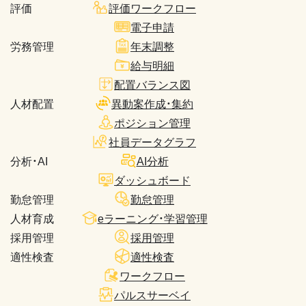
評価
評価ワークフロー
電子申請
労務管理
年末調整
給与明細
配置バランス図
人材配置
異動案作成・集約
ポジション管理
社員データグラフ
分析・AI
AI分析
ダッシュボード
勤怠管理
勤怠管理
人材育成
eラーニング・学習管理
採用管理
採用管理
適性検査
適性検査
ワークフロー
パルスサーベイ