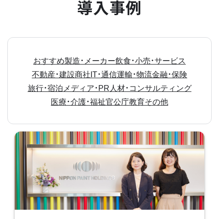
導入事例
おすすめ
製造・メーカー
飲食・小売・サービス
不動産・建設
商社
IT・通信
運輸・物流
金融・保険
旅行・宿泊
メディア・PR
人材・コンサルティング
医療・介護・福祉
官公庁
教育
その他