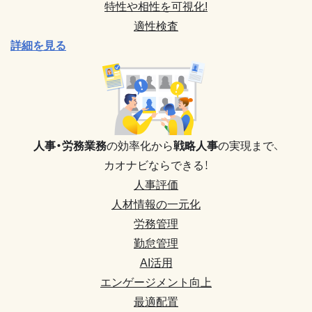
特性や相性を可視化!
適性検査
詳細を見る
人事・労務業務
の効率化から
戦略人事
の実現まで、
カオナビならできる！
人事評価
人材情報の一元化
労務管理
勤怠管理
AI活用
エンゲージメント向上
最適配置