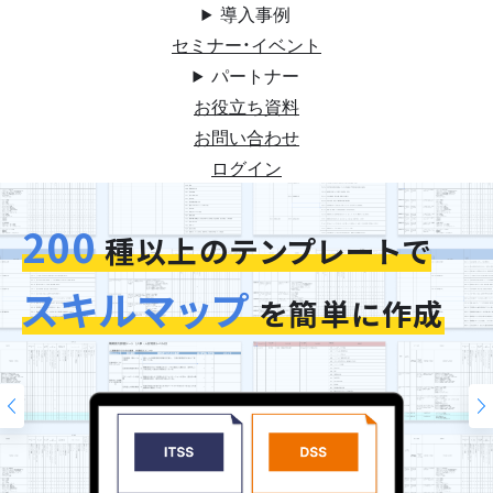
導入事例
セミナー・イベント
パートナー
お役立ち資料
お問い合わせ
ログイン
200
今お使いの評価シートを
スキルマップ
そのまま再現