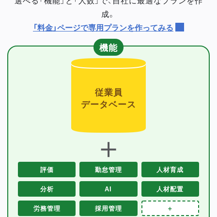
成。
「料金」ページで専用プランを作ってみる
機能
従業員
データベース
＋
評価
勤怠管理
人材育成
分析
AI
人材配置
労務管理
採用管理
＋