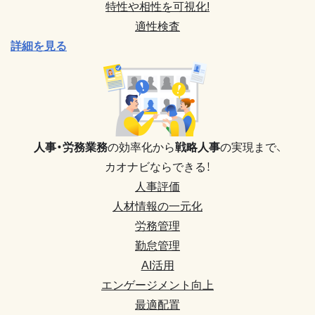
特性や相性を可視化!
適性検査
詳細を見る
人事・労務業務
の効率化から
戦略人事
の実現まで、
カオナビならできる！
人事評価
人材情報の一元化
労務管理
勤怠管理
AI活用
エンゲージメント向上
最適配置