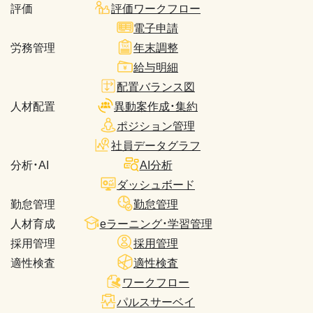
評価
評価ワークフロー
電子申請
労務管理
年末調整
給与明細
配置バランス図
人材配置
異動案作成・集約
ポジション管理
社員データグラフ
分析・AI
AI分析
ダッシュボード
勤怠管理
勤怠管理
人材育成
eラーニング・学習管理
採用管理
採用管理
適性検査
適性検査
ワークフロー
パルスサーベイ