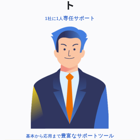
ト
専任サポート
1社に1人
豊富なサポートツール
基本から応用まで