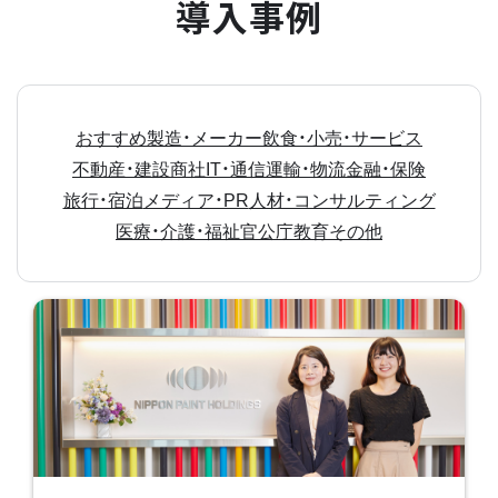
導入事例
おすすめ
製造・メーカー
飲食・小売・サービス
不動産・建設
商社
IT・通信
運輸・物流
金融・保険
旅行・宿泊
メディア・PR
人材・コンサルティング
医療・介護・福祉
官公庁
教育
その他